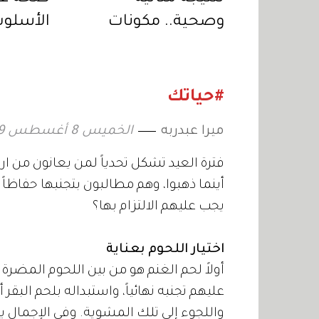
وصحية.. مكونات
الأسلو
عليكِ تجنبها عند
للحفاظ 
إعداد الشوفان ليلًا
#حياتك
ميرا عبدربه
الخميس 8 أغسطس 2019 15:14
فترة العيد تشكل تحدياً لمن يعانون من ار
أينما ذهبوا، وهم مطالبون بتجنبها حفاظاً 
يجب عليهم الالتزام بها؟
اختيار اللحوم بعناية
أولاً لحم الغنم هو من بين اللحوم المضرة 
عليهم تجنبه نهائياً، واستبداله بلحم البقر
واللجوء إلى تلك المشوية. وفي الإجمال 