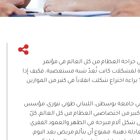
جراحة العظام من كل العالم في مؤتمر
يدة لمشكلات كانت تُعدّ شبه مستعصية، فكيف إذا
كان رئيس المؤتمر طبيباً نجح في تحقيق 12 براءة اختراع شكلت انقلاباً في كثير من الموازين
في جامعة بوسطن، اللبناني طوني تنوري، مؤسس
 كبير من اختصاصيي العظام من كل العالم، كلّ
لى شكل آلام مبرحة في الظهر والعمود الفقري
ادلة ذهبية: ممنوع أن يتألم مريض بعد اليوم،