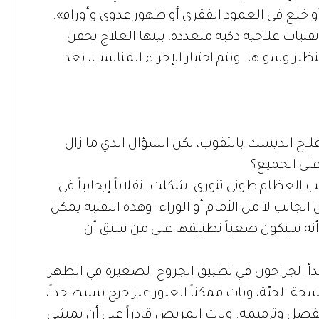
 خلع في العمود الفقري أو ظهور عدوى وأورام».
نيات علاجية ذكية متعددة، بينها العلاج بحقن
نظير وسواها. ويتم اختيار الإجراء المناسب، بعد
هو علاج الديسك بالثقوب، لكن السؤال الذي ما زال
على الجميع؟
ب العظام طوني تنوري، شكلت انقلاباً إيجابياً في
لجانب لا من الأمام أو الوراء. وهذه التقنية يمكن
ر أنه سيكون صعباً تطبيقها على من سبق أن
بدأ الجراحون في تطبيق الجروح الصغيرة في الظهر
 الحيّة، وبات ممكناً العبور عبر جرح بسيط جداً،
مفصل وترميمه. وبات المريض قادراً على أن يمشي