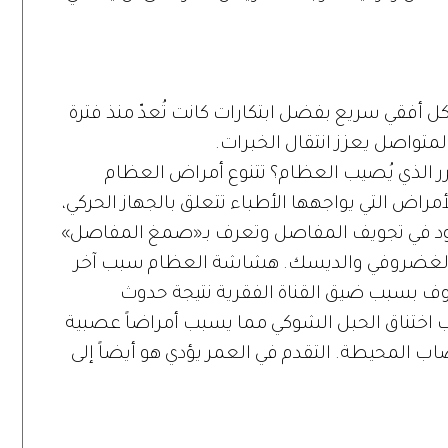
 أفقي سريع بفضل ابتكارات كانت تُعدّ منذ فترة
متواصل يعزز انتقال الخبرات.
ضرر الذي يُصيب العظام؟ تتنوع أمراض العظام
لأمراض التي يواجهها الأطباء تتعلق بالجهاز الحركي،
جود في تجويف المفاصل وتعرف بـ«صمغ المفاصل»
لانزلاق الغضروفي والديسك. هشاشة العظام سبب آخر
ف بسبب ضيق القناة الفقرية نتيجة حدوث
 اختناق الحبل الشوكي مما يسبب أمراضاً عصبية
ب المحيطة. التقدم في العمر يؤدي هو أيضاً إلى