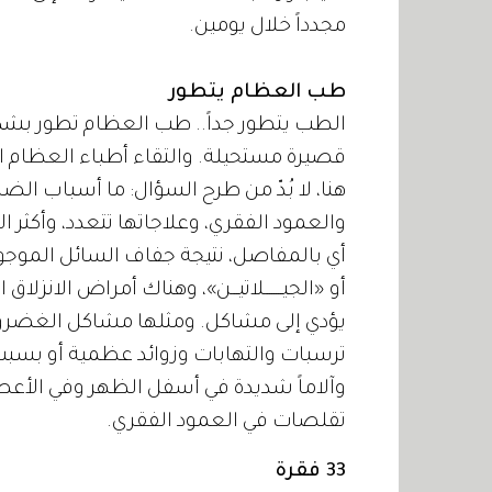
مجدداً خلال يومين.
طب العظام يتطور
الطب يتطور جداً.. طب العظام تطور بشكل
قصيرة مستحيلة. والتقاء أطباء العظام ال
هنا، لا بُدّ من طرح السؤال: ما أسباب ال
والعمود الفقري، وعلاجاتها تتعدد، وأكثر ا
أي بالمفاصل، نتيجة جفاف السائل المو
أو «الجيــــــــلاتيـــن»، وهناك أمراض ا
يؤدي إلى مشاكل. ومثلها مشاكل الغضرو
ترسبات والتهابات وزوائد عظمية أو بسبب
وآلاماً شديدة في أسفل الظهر وفي الأعصا
تقلصات في العمود الفقري.
33 فقرة