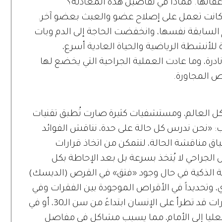
فاتها. فماذا في تفاصيل هذه المعادلة؟
يات كانت تعمل على إصلاح عضو والعبث بعضو آخر.
 السابقة نفسها، وانخفضت الحاجة إلى الدم وبات
ة للأنشطة الرياضية والحياة العادية أسرع،
ادرة، وما عادت العملية الجراحية التي يخضع لها
 المجاورة.
كل العالم، ومستشفيات كثيرة صارت تُطبق تقنيات
ب: «نحن ندرس كل حالة على حدة، نناقش الفوائد
اق مناقشة الحالة، لنتمكن من اتخاذ قرارات
جراحي لا يُتخذ بسرعة بل بعد الإحاطة بكل
احة الذكية في حال وجود «فتق» في القرص (الديسك)
 وتحديداً في الأقراص الموجودة بين الفقرات وفي
مفاصل فقرات العمود الفقري، وهي تغييرات قد تطرأ على الإنسان ابتداءً من سن الـ30، أو في
 العليا إلى الأمام، مما يسبب مشاكل في مفاصل