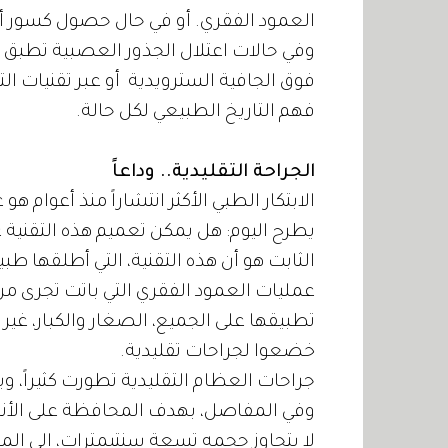
العمود الفقري. أو في حال حصول كسور أو
وفي حالات اعتلال الجذور العصبية تطبق تق
فوق الجافية السترويدية أو عبر تقنيات الت
فهم التاريخ الطبيعي لكل حالة.
الجراحة التقليدية.. وداعاً
الابتكار الطبي الأكثر انتشاراً منذ أعوام 
يطرح اليوم: هل يمكن تعميم هذه التقنية 
الثابت هو أن هذه التقنية، التي أطلقها طبي
عمليات العمود الفقري التي باتت تجرى من ا
تطبيقها على الجميع، الصغار والكبار، غي
خضعوا لجراحات تقليدية.
جراحات العظام التقليدية تطورت كثيراً، و
وفي المفاصل، بهدف المحافظة على الأنسجة
لا يتجاوز حجمه تسعة سنتيمترات، إلى ال