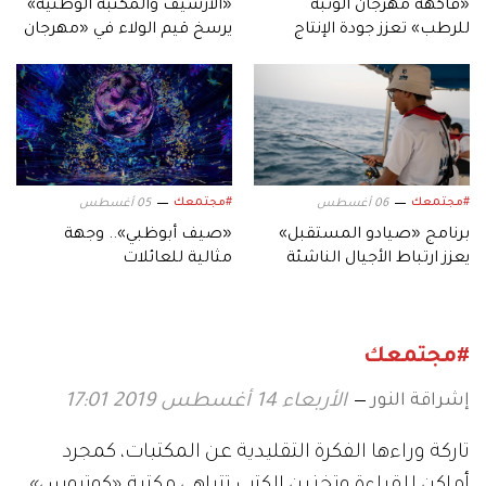
«فاكهة مهرجان الوثبة
«الأرشيف والمكتبة الوطنية»
للرطب» تعزز جودة الإنتاج
يرسخ قيم الولاء في «مهرجان
المحلي لثمار الإمارات
الشيخ زايد الصيفي»
#مجتمعك
#مجتمعك
06 أغسطس
05 أغسطس
برنامج «صيادو المستقبل»
«صيف أبوظبي».. وجهة
يعزز ارتباط الأجيال الناشئة
مثالية للعائلات
بالموروث البحري الإماراتي
#مجتمعك
إشراقة النور
الأربعاء 14 أغسطس 2019 17:01
تاركة وراءها الفكرة التقليدية عن المكتبات، كمجرد
أماكن للقراءة وتخزين الكتب تتباهى مكتبة «كوتبوس»،