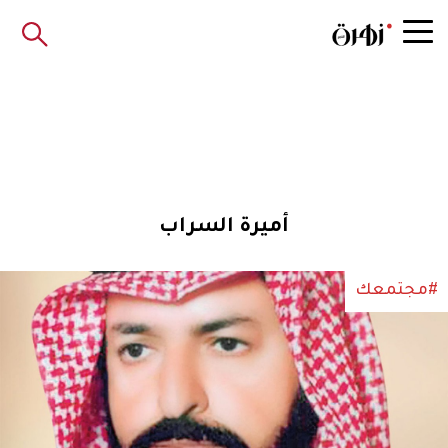
أميرة السراب
#مجتمعك