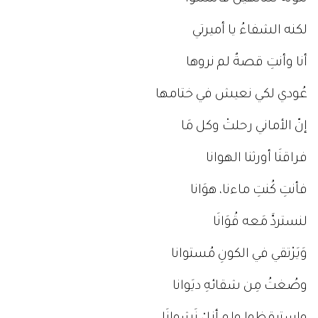
لكنه الشفاءُ يا أميرتي
أنا وأنتِ قصةٌ لم نروها
عُودي لكي نعيش في ختامها
إنّ الأماني رحلتْ وكل مَا
فراقنَا أورثنا الهوانا
فأنتِ كُنتِ ماءنا، هوَانا
لنستردَّ مَعه قُوَانَا
وَيَرْتقي في الكونِ مُستوانا
وصُغتُ مِن شقائهِ ديَوانا