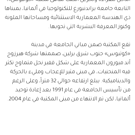
التابعة جامعة براندنبورغ للتكنولوجيا في ألمانيا، بمبناها
ذي الهندسة المعمارية الاستثنائية ومساحاتها الملونة
وكنوز المعرفة البشرية التي تحويها.
تقع المكتبة ضمن مباني الجامعة في مدينة
«كوتبوس» جنوب شرق برلين، صممتها شركة هيرزوج
آند ميورون المعمارية على شكل قفير نحل متماوج تكثر
فيه المنحنيات، في مبنى مثير للإعجاب ومليء بالحركة
والديناميكية. يبلغ ارتفاعه حوالي 32 متراً، وعلى الرغم
من تأسيس الجامعة في عام 1991 بعد إعادة توحيد
ألمانيا، لكن تم الانتهاء من مبنى المكتبة في عام 2004.