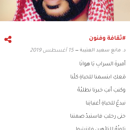
#ثقافة وفنون
د. مانع سعيد العتيبة
15 أغسطس 2019
أميرةَ السرابِ يَا هوانَا
مَعكِ ابتسمنا للحياةِ كلّنا
وكنتِ أنتِ خبرنا نطلبُهُ
نبدعُ للحياةِ أغنياتِنا
حتى رحلتِ فاستبدّ صمتنا
تلوتُهُ للتائهين فانتشوا