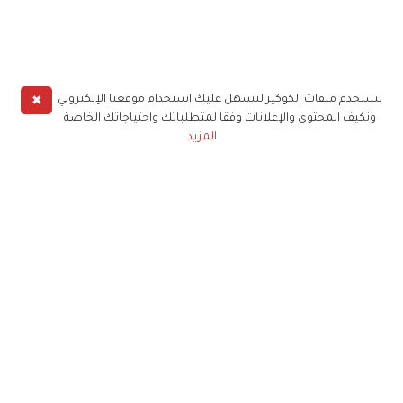
✖
نستخدم ملفات الكوكيز لنسهل عليك استخدام موقعنا الإلكتروني
ونكيف المحتوى والإعلانات وفقا لمتطلباتك واحتياجاتك الخاصة
المزيد
حملوا تطبيق
زهرة الخليج