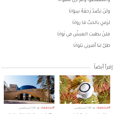
واستيقظوا ولم أزلْ نَشوانَا
ولَنْ يَصُدّ زَحفَهُ سِوَانَا
لزَمنٍ بالحبِّ مَا روانَا
فلنْ يطيبَ العيشُ في نَوانَا
ظلّ لنا أميرتي بَلوانَا
إقرأ أيضاً
#مجتمعك
#مجتمعك
06 أغسطس
06 أغسطس