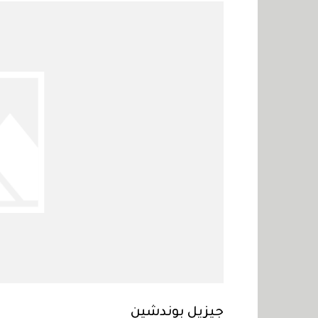
جيزيل بوندشين