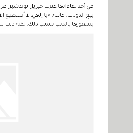
في أحد لقاءاتها عبرت جيزيل بوندشين عن 
بشعورها بالذنب بسبب ذلك، لكنه ذنب يش