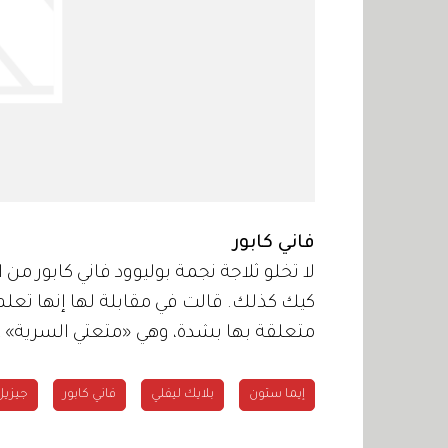
فاني كابور
لا تخلو ثلاجة نجمة بوليوود فاني كابور من
كيك كذلك. قالت في مقابلة لها إنها تعلم 
متعلقة بها بشدة، وهي «متعتي السرية» ع
إيما ستون
بلايك ليفلي
فاني كابور
جيزيل