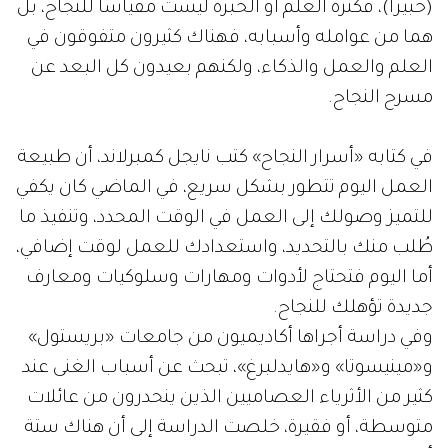
(خبيراً)، فكثرة العلم أو الخبرة ليست مقياساً للنجاح، بل
هما من عوامله وأسبابه، فهناك كثيرون متفوقون في
العلم والعمل والذكاء، ولكنهم بعيدون كل البعد عن
مسرح النجاح.
في كتابه «أسرار النجاح» كتب نايجل كمبرلاند، أن طبيعة
العمل اليوم تتطور بشكل سريع، في الماضي كان يكفي
للتميز وصولك إلى العمل في الوقت المحدد، وتنفيذ ما
طُلب منك بالتحديد، واستعدادك للعمل لوقت إضافي،
أما اليوم فتحتاج لأدوات ومهارات وسلوكيات ومعارف
جديدة تؤهلك للنجاح.
وفي دراسة أجراها أكاديميون من جامعات «بريستول»
و«مينيسوتا» و«هايدلبرغ»، تبحث عن أسباب الغنى عند
كثير من الأثرياء العصاميين الذين ينحدرون من عائلات
متوسطة، أو فقيرة، خلصت الدراسة إلى أن هناك ستة