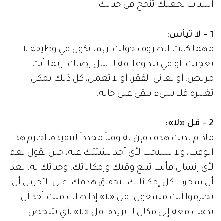
أسباب تجعلك تنجح في حياتك.
1 - لا تيأس:
مهما كانت الظروف حولك، ربما تكون في وظيفة لا
تعجبك، أو في بلد وعلاقة لا تنال رضاك، ربما أنت
مريض، أو تعاني الفقر، أو لا تعمل، كل ذلك يمكن
تغييره فلا شيء يبقى على حاله.
2 - قل «لا»:
مادام لديك هدف فإن له وقتاً محدداً لتنفيذه، احترم هذا
الوقت، ولا تستجب لأي أحد يشتتك عنه، حين تقول نعم
لأي إنسان فأنت تبيع وقتك وإمكاناتك، وحياتك له. بعد
أن سخرت كل إمكاناتك لتحقيق هدفك، على الآخرين أن
يحترموا أنك مشغول. قل «لا» إذا طلب منك أحد أن
تذهب معه إلى مكان لا تريده. قل «لا» لأي شخص