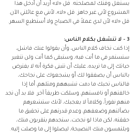
يستغل وقتك لمصلحته. قل «لا» أريد أن أدخل هذا
المشروع لأني غير جاهز. قل «لا»، لأنني مع عائلتي الآن.
قل «لا» لأن لدي عملاً في الصباح ولا أستطيع السهر.
3 - لا تنشغل بكلام الناس:
إذا كنت تخاف كلام الناس، وأن يقولوا عنك فاشل،
ستستمر في ما أنت فيه، وستبقى كما أنت ولن تتغير
حياتك إلى ما تريده، عليك أن تتبنى فكرة أنه لا يفترض
بالناس أن يصفقوا لك أو يشجعوك على نجاحك،
فالناس تحبك ما دمت تشبههم ومثلهم، أما إذا
خالفتهم أو نافستهم، وسلكت طريقاً آخر. فلا بد أن تجد
منهم نفوراً، وكلاماً لا يعجبك، لأنك ستشعرهم
بضآلتهم وضعفهم، وعدم قدرتهم على تحقيق ما
حققته، لكن ماذا لو نجحت، ستجدهم يتقربون منك،
ويلتمسون منك النصيحة، ليصلوا إلى ما وصلت إليه.