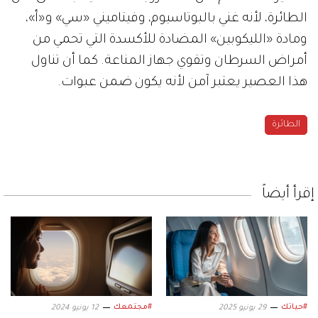
الطائرة، لأنه غني بالبوتاسيوم، وفيتاميني «سي» و«أ»،
ومادة «الليكوبين» المضادة للأكسدة التي تحمي من
أمراض السرطان وتقوي جهاز المناعة. كما أن تناول
هذا العصير يعتبر آمن لأنه يكون ضمن عبوات.
الطائرة
إقرأ أيضاً
#حياتك
#مجتمعك
29 يونيو 2025
12 يونيو 2024