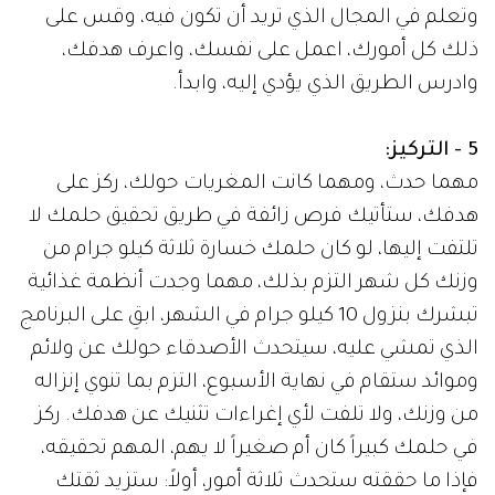
وتعلم في المجال الذي تريد أن تكون فيه، وقس على
ذلك كل أمورك، اعمل على نفسك، واعرف هدفك،
وادرس الطريق الذي يؤدي إليه، وابدأ.
5 - التركيز:
مهما حدث، ومهما كانت المغريات حولك، ركز على
هدفك، ستأتيك فرص زائفة في طريق تحقيق حلمك لا
تلتفت إليها، لو كان حلمك خسارة ثلاثة كيلو جرام من
وزنك كل شهر التزم بذلك، مهما وجدت أنظمة غذائية
تبشرك بنزول 10 كيلو جرام في الشهر، ابقِ على البرنامج
الذي تمشي عليه، سيتحدث الأصدقاء حولك عن ولائم
وموائد ستقام في نهاية الأسبوع، التزم بما تنوي إنزاله
من وزنك، ولا تلفت لأي إغراءات تثنيك عن هدفك. ركز
في حلمك كبيراً كان أم صغيراً لا يهم، المهم تحقيقه،
فإذا ما حققته ستحدث ثلاثة أمور، أولاً: ستزيد ثقتك