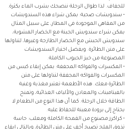
للجفاف. لذا طوال الرحلة ننصحك بشرب الماء بكثرة.
• سندويشات صحية: يمكن شراء هذه السندويشات
من المقاهي الموجودة في المطار، على سبيل المثال
يمكن شراء سندويش الجبنة مع الخضار المشوية،
سندويش الحبش مع الخضار الطازجة وغيرها، لتناولها
على متن الطائرة. ويفضل اختيار السندويشات
المصنوعة من خبز الحبوب الكاملة.
• المكسرات والفواكه المجففة: يمكن إبقاء كيس من
المكسرات والفواكه المجففة لتناولها على متن
الطائرة معك. هذه الأطعمة تعتبر مغذية وغنية
بالفيتامينات والمعادن والألياف الغذائية، وتمنح
الطاقة خلال الرحلة. كما أن هذا النوع من الطعام لا
يحتاج إلى برودة معينة للحفاظ عليه.
• كراكرز مصنوع من القمحة الكاملة ومعلب: حاسة
تذوق الملح تصبح أخف على متن الطائرة، وبالتالي إبقاء