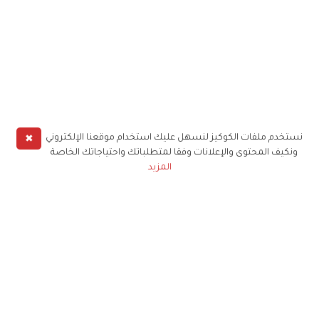
✖
نستخدم ملفات الكوكيز لنسهل عليك استخدام موقعنا الإلكتروني
ونكيف المحتوى والإعلانات وفقا لمتطلباتك واحتياجاتك الخاصة
المزيد
حملوا تطبيق
زهرة الخليج