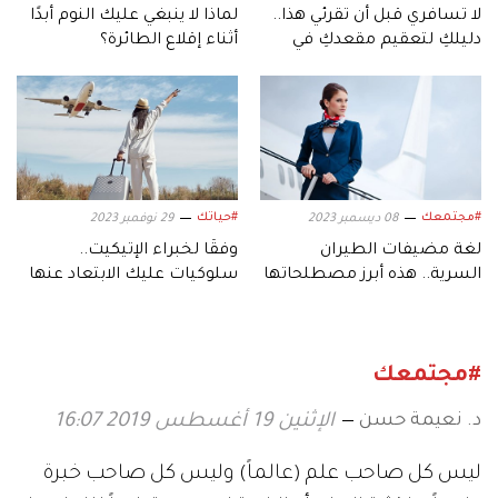
لا تسافري قبل أن تقرئي هذا..
لماذا لا ينبغي عليك النوم أبدًا
دليلكِ لتعقيم مقعدكِ في
أثناء إقلاع الطائرة؟
الطائرة
#مجتمعك
#حياتك
08 ديسمبر 2023
29 نوفمبر 2023
لغة مضيفات الطيران
وفقًا لخبراء الإتيكيت..
السرية.. هذه أبرز مصطلحاتها
سلوكيات عليك الابتعاد عنها
عند ركوب الطائرة
#مجتمعك
د. نعيمة حسن
الإثنين 19 أغسطس 2019 16:07
ليس كل صاحب علم (عالماً) وليس كل صاحب خبرة