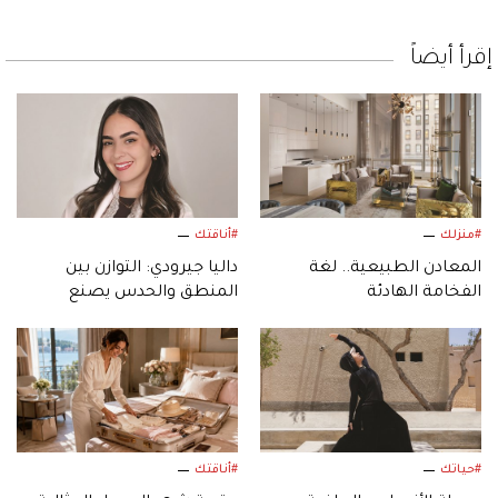
إقرأ أيضاً
#منزلك
#أناقتك
المعادن الطبيعية.. لغة
داليا جيرودي: التوازن بين
الفخامة الهادئة
المنطق والحدس يصنع
التصميم
#حياتك
#أناقتك