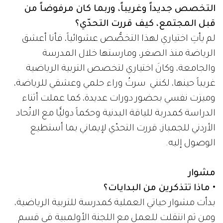
التخصص جديداً وغريباً، وربما كان مرفوضاً من
قبل المجتمع، كيف قررت التحدّي؟
لم يأتِ اختياري لهذا التخصُّص عشوائياً، فأنا أعشق
الرياضة منذ الصغر، ومارستها خلال المدرسة
والجامعة، وكانَ اختياري لتخصص التربية الرياضية
غريباً حينها، لكنني سرتُ وراء حلمي وعشقي للرياضة،
وميزت نفسي بحضور دورات عديدة، كما عملت أثناء
الدراسة كمدربة للياقة البدنية وحكماً دوليًّا مع الاتّحاد
الأردني للجمباز، قررت التحدّي لإيماني بما أستطيع
الوصول إليه.
مشوار
• ماذا تتذكرين من البدايات؟
بدأت مشوار حياتي العملية كمدرسة للتربية الرياضية،
ومن ثم انتقلت للعمل مع اللجنة الأولمبية في قسم