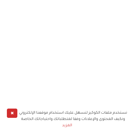
✖
نستخدم ملفات الكوكيز لنسهل عليك استخدام موقعنا الإلكتروني
ونكيف المحتوى والإعلانات وفقا لمتطلباتك واحتياجاتك الخاصة
المزيد