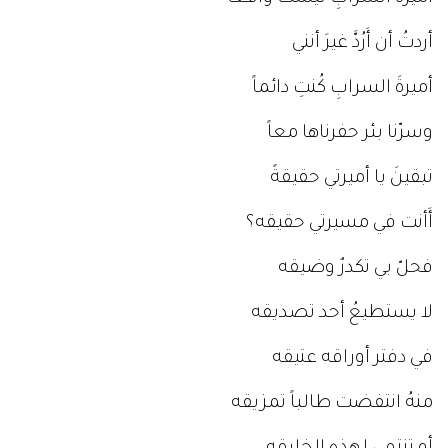
أردتُ أن أَرُدَّ غيرَ أنني
أميرةَ السرابِ كُنتِ دائماً
وسرّنا بئر حفرناها معاً
تبقينَ يا أميرتي حقيقةً
أَأنت في مسيرتي حقيقه؟
فحلّ بي تكدرٌ وضيقه
لا يستطيعُ أحد تصديقه
في دفتر أوراقه عتيقه
منهُ انتفضت طالباً تمزيقه