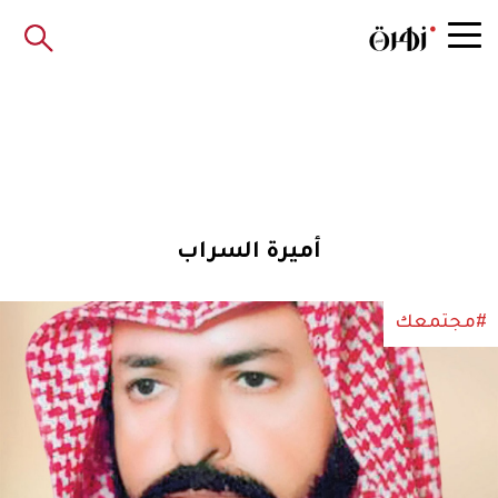
أميرة السراب
#مجتمعك