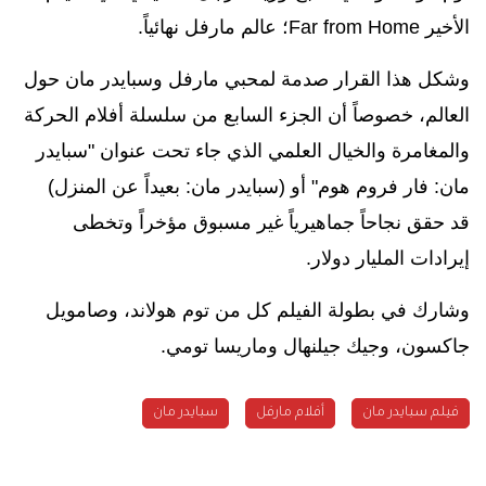
الأخير
Far from Home
؛
عالم مارفل نهائياً.
وشكل هذا القرار صدمة لمحبي مارفل وسبايدر مان حول
العالم، خصوصاً أن
الجزء السابع من سلسلة أفلام الحركة
والمغامرة والخيال العلمي الذي جاء تحت عنوان "سبايدر
مان: فار فروم هوم" أو (سبايدر مان: بعيداً عن المنزل)
قد
حقق نجاحاً جماهيرياً
غير مسبوق مؤخراً وتخطى
إيرادات المليار دولار.
وشارك في بطولة الفيلم كل من توم هولاند، وصامويل
جاكسون، وجيك جيلنهال وماريسا تومي
.
فيلم سبايدر مان
أفلام مارفل
سبايدر مان