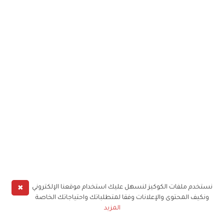
✖
نستخدم ملفات الكوكيز لنسهل عليك استخدام موقعنا الإلكتروني
ونكيف المحتوى والإعلانات وفقا لمتطلباتك واحتياجاتك الخاصة
المزيد