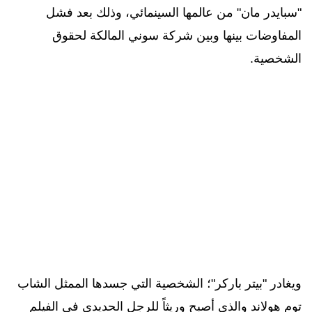
"سبايدر مان" من عالمها السينمائي، وذلك بعد فشل
المفاوضات بينها وبين شركة سوني المالكة لحقوق
الشخصية.
و
يغادر "بيتر باركر"؛ الشخصية التي جسدها
الممثل الشاب
توم هولاند
والذي أصبح وريثاً للرجل الحديدي
في الفيلم