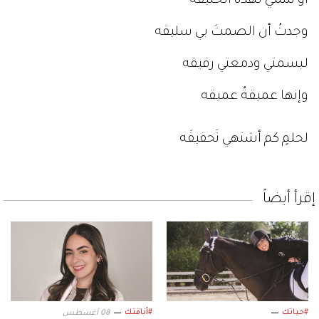
أو تنتمي لهذه الخليقه
وجدتُ أن الصمتَ بي سليقه
لبسمتي ودمعتي رفيقه
وإنها عميقةٌ عميقه
لحلمٍ كم أشتهي تَحقيقَه
إقرأ أيضاً
#حياتك
#أناقتك
08 أغسطس