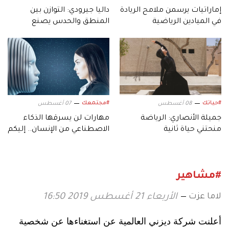
إماراتيات يرسمن ملامح الريادة
داليا جيرودي: التوازن بين
في الميادين الرياضية
المنطق والحدس يصنع
التصميم
#حياتك
#مجتمعك
08 أغسطس
07 أغسطس
جميلة الأنصاري: الرياضة
مهارات لن يسرقها الذكاء
منحتني حياة ثانية
الاصطناعي من الإنسان.. إليكم
أبرزها!
#مشاهير
لاما عزت
الأربعاء 21 أغسطس 2019 16:50
أعلنت شركة ديزني العالمية عن استغناءها عن شخصية