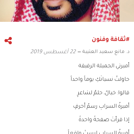
#ثقافة وفنون
د. مانع سعيد العتيبة
22 أغسطس 2019
أميرتي الجميلة الرقيقة
حاولتُ نسيانَكِ يوماً واحداً
قالوا: خيالٌ، حلمٌ لشاعرٍ
أميرةُ السرابِ رسمُ أحرفٍ
إذا قرأتَ صفحةً واحدةً
أميرةُ السرابِ ليستْ واقعاً