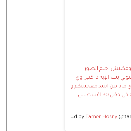
 ومكنتش احلم اتصور
لي بنت الإيه دا كتير اوي
زي مانا من اشد معجبينكم و
فخور إنكم هتشاركوني احتفال ال 15 سنه في حفل 30 اغسطس
A post shared by
Tamer Hosny
(@ta