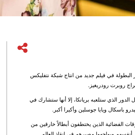
 البطولة
في فيلم جديد من انتاج شبكة نتفليكس
راج روبرت رودريغيز
.
دور الذي ستلعبه بريانكا، إلا أنها ستشارك في
رو باسكال ويايا جوسلين وأكيرا أكبر
.
ت الفضائية الذين يختطفون أبطالاً خارقين من
أنفسهم ويواجهوا مصيرهم في إنقاذ العالم.