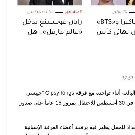
10 يوليو
05 أغسطس
#مشاهير
بيبر وشاكيرا و«BTS»
رايان غوسلينغ يدخل
 نهائي كأس
«عالم مارفل».. هل
العالم 2026.. بعرض
يكون الخليفة المنتظر
ي
لنيكولاس كيج؟
الغة أثناء تواجده مع فرقة
Gipsy Kings
"جيبسي
 في
30
أغسطس للاحتفال بمرور
15
عاماً على صدور
د للحفل يظهر فيه برفقة أعضاء الفرقة الإسبانية