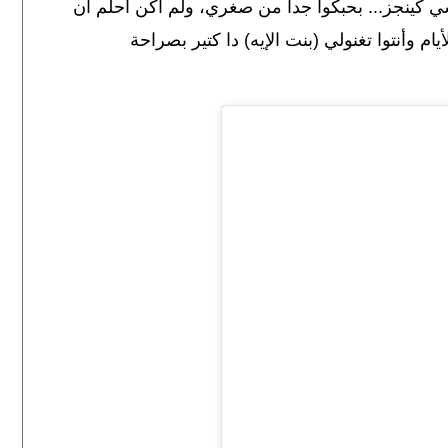
سي كينجز... بحبكوا جداً من صغري، ولم أكن أحلم أن
 وأنتوا تغنولي (بنت الإيه) دا كتير بصراحة