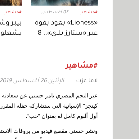
07 أغسطس
#مشاهير
#مشاهير
«Lioness» يعود بقوة
عبر «ستارز بلاي».. 8
يشعلون
حلقات من التشويق
المتواصل
استثنائ
#مشاهير
لاما عزت
الإثنين 26 أغسطس 2019 17:51
عبر النجم المصري تامر حسني عن سعادته الب
كينجز" الإسبانية التي ستشاركه حفله المقرر
أول ألبوم كامل له بعنوان "حب
"
.
ونشر حسني مقطع فيديو من بروفات الاستعدا