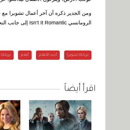
ومن الجدير ذكره أن آخر أعمال تشوبرا مع 
الرومانسي
Isn’t It Romantic
إلى جانب الن
بريانكا تشويرا
أجدد الأفلام
أفلام
بريانكا
اقرأ أيضاً