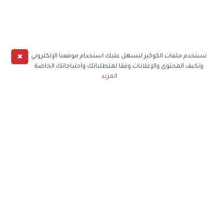
✖
نستخدم ملفات الكوكيز لنسهل عليك استخدام موقعنا الإلكتروني
ونكيف المحتوى والإعلانات وفقا لمتطلباتك واحتياجاتك الخاصة
المزيد
حملوا تطبيق
زهرة الخليج