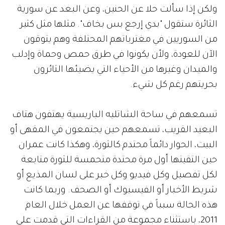
ولكن إذا سألت حلا عن الحنين، وعن البعد عن سورية
الثائرة ستقول "بدي إرجع بس بخاف". مثلها مثل كثير
من السوريين في مغترباتهم المحتلفة وهم يتوقون
الآن للعودة، ولأن يكونوا في طرق حمص وحماة وإدلب
والميدان وغيرها من الأحياء التي يضيئها الثائرون
بحريتهم رغم كل شيء.
تسمعهم في ساحة الشاتليه الباريسية يهتفون هتاف
البعيد القريب، تسمعهم حين يجتمعون في المقهى أو
البيت، الحوار دائماً محتدم كالثورة، وهكذا كانت عمران
حين التقيتها أول مرة محتدة متحمسة للثورة متابعة
لكل تفصيل وكل فيديو وكل خبر على لسان المذيع أو
شريط الأخبار أو الفيسبوك أو الصحف. وربما كانت
هذه الحالة سبباً في توقفها عن العمل خلال العام
2011، باستثناء مجموعة من القراءات التي قدمت على