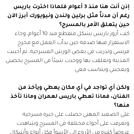
إذن أنت هنا منذ 3 أعوام فلماذا اخترت باريس
رغم أن مدناً مثل برلين ولندن ونيويورك أبرز الآن
حين يتعلق الأمر بالمسرح؟
كنت أزور باريس بشكل متقطع منذ 10 أعوام، وجاء
الاستقرار فيها صدفة حين بدأت العمل مع مخرج
فرنسي وتدربت في بعض الورش المسرحية، ثم أحببت
المدينة وتعلقت بها ووجدت شيئاً في المسرح يخصني
ويعجبني ويتناسب معي.
ولكن أي تواجد في أي مكان يعطي ويأخذ من
الفنان، فماذا تعطي باريس لعمران وماذا تأخذ
منها؟
على الصعيد المهني حصلت على خبرة مسرحية
وتعرفت على أجواء مختلفة في المسرح وشاهدت
عروضاً كثيرة من الأروع إلى الأسوأ فكل أنواع وأشكال