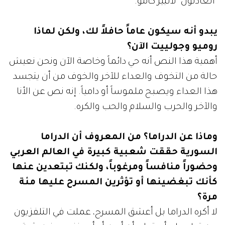
"العادلون" لألبير كامو.
يبدو أنه سيكون عاماً حافلاً لك، ولكن لماذا
روميو وجولييت الآن؟
أهمية هذا النص أنه حي دائماً وخاصة الآن ونحن نعيش
حالة من التخوف والعداء للآخر والخوف من أن يتجسد
هذا العداء ويصبح ملموساً أو دامياً. إنه نص عن الأنا
والآخر والحرب والسلام والحب والكره.
وماذا عن الدراما؟ من المعروف أن الدراما
السورية حققت شعبية كبيرة في العالم العربي
وحضوراً منافساً ومرغوباً، ولكنك
تبتعدين عنها
كأنك تبغضينها أو تؤثرين المسرح عليها مئة
مرة؟
لا أكره الدراما بل أعشق المسرح، عملت في التلفزيون