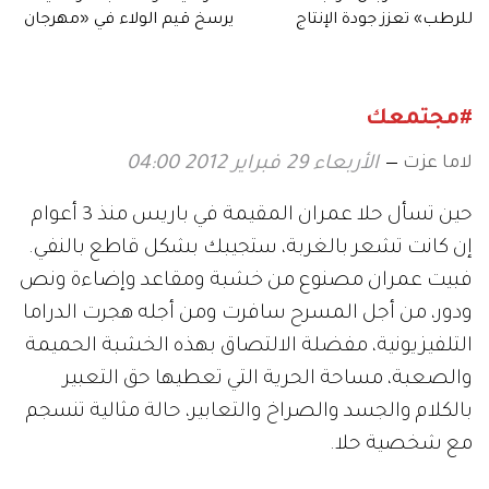
للرطب» تعزز جودة الإنتاج
يرسخ قيم الولاء في «مهرجان
المحلي لثمار الإمارات
الشيخ زايد الصيفي»
#مجتمعك
لاما عزت
الأربعاء 29 فبراير 2012 04:00
حين تسأل حلا عمران المقيمة في باريس منذ 3 أعوام
إن كانت تشعر بالغربة، ستجيبك بشكل قاطع بالنفي.
فبيت عمران مصنوع من خشبة ومقاعد وإضاءة ونص
ودور، من أجل المسرح سافرت ومن أجله هجرت الدراما
التلفيزيونية، مفضلة الالتصاق بهذه الخشبة الحميمة
والصعبة، مساحة الحرية التي تعطيها حق التعبير
بالكلام والجسد والصراخ والتعابير، حالة مثالية تنسجم
مع شخصية حلا.