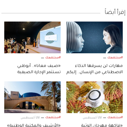
إقرأ أيضاً
#مجتمعك
#مجتمعك
مهارات لن يسرقها الذكاء
«صيف معانا».. أبوظبي
الاصطناعي من الإنسان.. إليكم
تستثمر الإجازة الصيفية
أبرزها!
بفعاليات متنوعة
#مجتمعك
#مجتمعك
06 أغسطس
06 أغسطس
«فاكهة مهرجان الوثبة
«الأرشيف والمكتبة الوطنية»