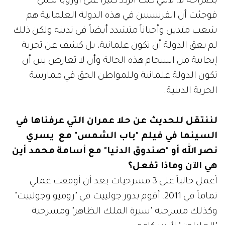
بصراحة لا، لأنني كنت أتردد كثيراً على أوروبا لكنني
فوجئت أن الفرنسيين في هذه الدولة العلمانية هم
شعب متدين وأحياناً متشدد أيضاً في تدينه ولكن ذلك
لم يعق الدولة أن تكون علمانية، بل كشف عن تجربة
إيجابية من انسجام هذه الحالة وأن لا تعارض بين أن
تكون الدولة علمانية وللمواطن الحق في ممارسة
الحرية الدينية.
لننتقل للحديث عن حلا عمران التي عرفناها في
السينما في فيلم "باب الشمس" مع يسري
نصر الله أو "صندوق الدنيا" مع أسامة
محمد أين
هي الآن وماذا تفعل؟
أعمل حالياً على 3 مسرحيات بعد أن أوقفت عملي
تماماً في 2011، أقوم بدور جولييت في "روميو وجولييت"
وكذلك مسرحية "سيرة الملك الظاهر" ومسرحية