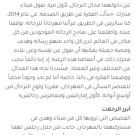
عن دخولهما مجال الترحال، لأول مرة، تقول ميثاء
مبارك: «بدأت الفكرة عن طريق الصدفة، في عام 2014،
كنا سائرتين في الطريق، فرأينا مهرجاناً للرحالة، توقفنا
عنده، واطلعنا على نماذج الرحالة الموجودين من كل
مكان في العالم، لدى كل واحد منهم رسالة وهدف،
وقصة جميلة يمكنها أن تقول عن نفسه وعن بلاده،
فحرك ذلك في أعماقنا هذه الرغبة، إذ إننا دائماً نبحث
عن المختلف وغير المعتاد. فشُددنا تجاه هذا المجال،
ووضعنا الفكرة في بالنا، خاصة أننا لم نجد وجوداً محلياً
للعنصر النسائي في المهرجان، فقررنا ولوج الترحال من
أوسع أبوابه، كأول إماراتيتين ومغامرتين رحالتين».
أبرز الرحلات
القصص التي ترويها كل من ميثاء وهدى في
مشاركتهما بالمهرجان، جاءت من خلال رحلتين لهما