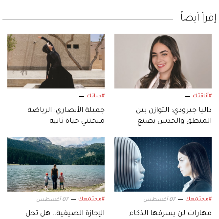
إقرأ أيضاً
#أناقتك
#حياتك
داليا جيرودي: التوازن بين
جميلة الأنصاري: الرياضة
المنطق والحدس يصنع
منحتني حياة ثانية
التصميم
#مجتمعك
#مجتمعك
07 أغسطس
07 أغسطس
مهارات لن يسرقها الذكاء
الإجازة الصيفية.. هل تحل