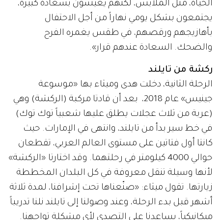
الحياة، مثل الملابس، لكنهم يعيشون بسعادة كبيرة،
يجتمعون بشكل يومي نهاراً من أجل الاحتفال
بأهازيجهم ورقصهم، في طقس يغمره الفرح
والضحك. السعادة عندهم قرار».
ركشة من تايلند
الرحلة الثانية، دخلت هدى وميثاء بها «موسوعة
جينيس» عام 2018، بعد أن قادتا مركبة (الركشة) وهي
(عربة من ثلاث عجلات يطلق عليها شعبياً توك توك)
في خط سير بدأ من تايلند، وانتهى في الإمارات. حيث
كانتا أول فتاتين على مستوى العالم العربي، تقطعان
حوالي 4000 كيلومتر في رحلتهما. وقد اختارتا «الركشة»
لأنها وسيلة تنقل معروفة في كل البلدان المخططة
زيارتها. تقول ميثاء: «صنّعناها تحت إشرافنا، لمدة ثلاثة
أشهر قبل بدء الرحلة، وعند وصولنا إلى تايلند نلنا تدريباً
ميكانيكياً، يساعدنا على التصدي لأي مشكلة تواجهنا.