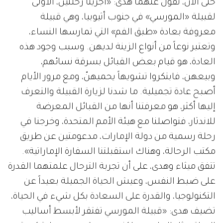
حتى الآن، تقول عنهما هدى: «أجرينا رحلتين، الأولى
لقبيلة «المورسي» في جنوب أثيوبيا، وهي قبيلة
معروفة بعادة «طبق الفم» التي تمارسها النساء،
وتعتبر نوعاً من أنواع الزينة لديهن. وسبب وجود هذه
العادة، هو قيام بعض القبائل بسرقة نسائهم،
وبيعهن، فابتكروا تشويهاً يحميهنّ، ومع مرور الأيام
أصبح عادة تجميلية. ما شدنا لزيارة القبيلة والتعرف
إليها أكثر، هو معرفتنا أنها من القبائل المعرضة
للاندثار، فتواصلنا مع هيئة الأمم المتحدة، وخرجنا في
رحلة رسمية من دولة الإمارات، مدعومتين عن طريق
مكتب الرحالة، وهناك استقبلتنا السفارة الإماراتية».
تتفق ميثاء وهدى، على أن تجربة الترحال علمتهما القدرة
على ضبط النفس، وعيش الحياة الجميلة بعيداً عن
التكنولوجيا، والقدرة على السعادة بكل شيء في الحياة،
تضيف هدى: «قبيلة المورسي تفتقر لأبسط أساليب