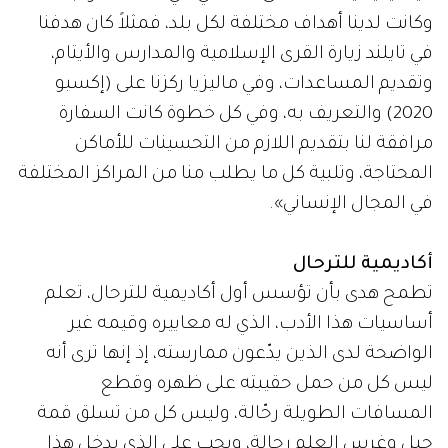
وكانت لدينا أهداف مختلفة لكل بلد، فمثلاً كان هدفنا
في تايلند زيارة القرى الإسلامية والمدارس والأيتام،
وتقديم المساعدات، وفي ماليزيا ركزنا على (إكسبو
2020) والتعريف به، وفي كل خطوة كانت السفارة
مرافقة لنا بتقديم اللازم من التحسينات للأماكن
المحتاجة، وتلبية كل ما يطلب منا من المراكز المختلفة
في المجال الإنساني».
أكاديمية للترحال
تطمح هدى بأن تؤسس أول أكاديمية للترحال، تعلم
أساسيات هذا الأدب، الذي له معاييره وقيمه غير
الواضحة لدى الذين يدّعون ممارسته، إذ إنها ترى أنه
ليس كل من حمل حقيبته على ظهره وقطع
المسافات الطويلة رحّالة، وليس كل من تسلق قمة
جبل وغرس العلم رحالة، ويجب على الذي يدخل هذا