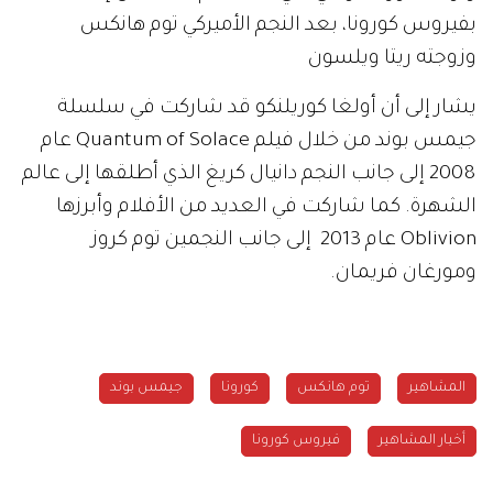
بفيروس كورونا، بعد النجم الأميركي توم هانكس
وزوجته ريتا ويلسون
يشار إلى أن أولغا كوريلنكو قد شاركت في سلسلة
جيمس بوند من خلال فيلم
Quantum of Solace
عام
2008 إلى جانب النجم دانيال كريغ الذي أطلقها إلى عالم
الشهرة. كما شاركت في العديد من الأفلام وأبرزها
Oblivion
عام 2013 إلى جانب النجمين توم كروز
ومورغان فريمان.
المشاهير
توم هانكس
كورونا
جيمس بوند
أخبار المشاهير
فيروس كورونا