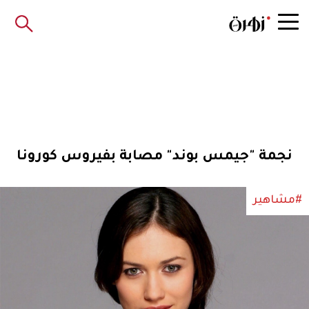
نجمة "جيمس بوند" مصابة بفيروس كورونا
#مشاهير