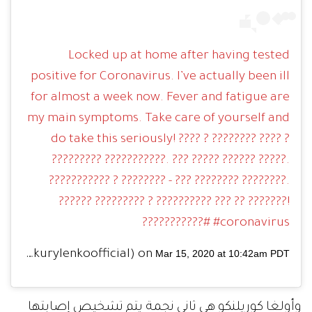
Locked up at home after having tested
positive for Coronavirus. I’ve actually been ill
for almost a week now. Fever and fatigue are
my main symptoms. Take care of yourself and
do take this seriously! ???? ? ???????? ???? ?
????????? ???????????. ??? ????? ?????? ?????.
??????????? ? ???????? - ??? ???????? ????????.
?????? ????????? ? ?????????? ??? ?? ???????!
#coronavirus #???????????
(@olgakurylenkoofficial) on
Mar 15, 2020 at 10:42am PDT
وأولغا كوريلنكو هي ثاني نجمة يتم تشخيص إصابتها