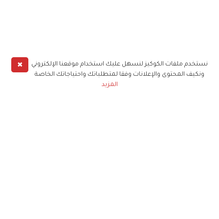
✖
نستخدم ملفات الكوكيز لنسهل عليك استخدام موقعنا الإلكتروني
ونكيف المحتوى والإعلانات وفقا لمتطلباتك واحتياجاتك الخاصة
المزيد
حملوا تطبيق
زهرة الخليج