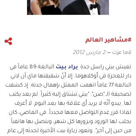
#مشاهير العالم
لاما عزت
2 مارس 2012
تعيش بيتي راسل جدة
براد بيت
البالغة 89 عاماً في
دار للعجزة في أوكلاهوما. إلا أنّ شقيقتها ماي آن لاني
البالغة 77 عاماً اتهمت الممثل بإهمال جدته. إذ كشفت
لصحيفة الـ "صن": "بيتي تشتاق إليه كثيراً. لم يعد يكتب
لها. يبدو أنّه لا يريد أي علاقة بها بعد اليوم. لا أعرف
لماذا قرر عدم التواصل معها مجدداً. في الماضي، كان
يجلب لها الورود ويزورها كل شهر، ويتصل بها هاتفياً
من حين إلى آخر". وتعود زيارة بيت الأخيرة لجدته إلى عام