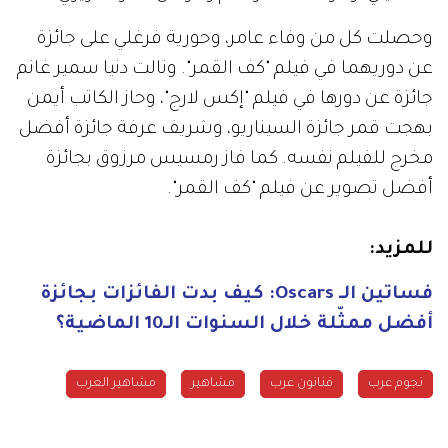
وحصلت كل من وفاء عامر، وحورية فرغلي على جائزة
عن دوريهما في فيلم "كف القمر". ونالت دنيا سمير غانم
جائزة عن دورها في فيلم "إكس لارج"، وحاز الكاتب أيمن
بهجت قمر جائزة السيناريو، وشريف عرفة جائزة أفضل
مخرج للفيلم نفسه. كما فاز رمسيس مرزوق بجائزة
أفضل تصوير عن فيلم "كف القمر
".
للمزيد
:
فساتين الـ
Oscars:
كيف بدت الفائزات بجائزة
أفضل ممثّلة خلال السنوات الـ10 الماضية؟
نجوم عرب
فنانون عرب
مشاهير
مشاهير العرب