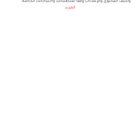
ونكيف المحتوى والإعلانات وفقا لمتطلباتك واحتياجاتك الخاصة
المزيد
حملوا تطبيق
زهرة الخليج
الاشتراك للحصول على ملخص أسبوعي على بريدك
الإلكتروني
لن تتم مشاركة بياناتكم الشخصية مع أي طرف ثالث