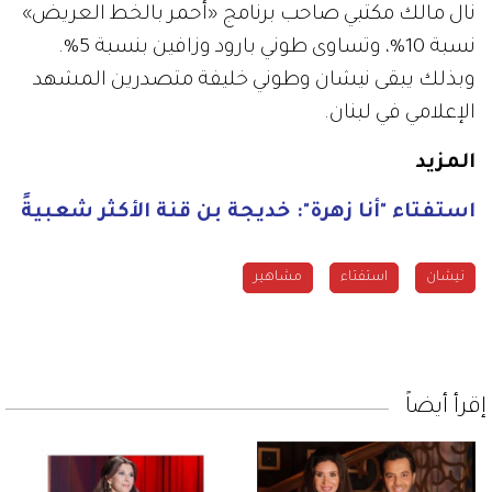
نال مالك مكتبي صاحب برنامج «أحمر بالخط العريض»
نسبة 10%، وتساوى طوني بارود وزافين بنسبة 5%.
وبذلك يبقى نيشان وطوني خليفة متصدرين المشهد
الإعلامي في لبنان.
المزيد
استفتاء "أنا زهرة": خديجة بن قنة الأكثر شعبيةً
نيشان
استفتاء
مشاهير
إقرأ أيضاً