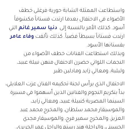
واستطاعت الممثلة الشابة حورية فرغلي خطف
الأضواء في الاحتفال بعدما ارتدت فستاناً مكشوفاً
أسود. كذلك الأمر بالنسبة إلى
دنيا سمير غانم
التي
ارتدت فستاناً بسيطاً فضياً. كذلك تألقت
وفاء عامر
بفستانها الأسود
.
وبذلك استطاعت الفنانات خطف الأضواء من
النجمات اللواتي حضرن الاحتفال منهن نبيلة عبيد،
ولبلبة، ومعالي زايد ومادلين طبر
.
الاحتفال الذي يرأس لجنة تحكيمه الفنان عزت العلايلي،
بدأ بتكريم النجوم والفنانين الذين أسهموا في مسيرة
السينما المصرية كنبيلة عبيد، ومعالي زايد،
والموسيقار محمد سلطان، والمخرج محمد عبد
العزيز، والمخرج سمير فرج، والموسيقار مجدي
الحسيني، والراحلة هند رستم والراحل عمر الحريري
.