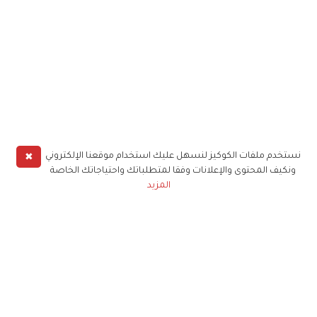
✖
نستخدم ملفات الكوكيز لنسهل عليك استخدام موقعنا الإلكتروني
ونكيف المحتوى والإعلانات وفقا لمتطلباتك واحتياجاتك الخاصة
المزيد
حملوا تطبيق
زهرة الخليج