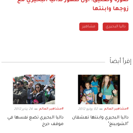
صورة وتعليق: أول ظهور لداليا البحيري مع
زوجها وابنتها
داليا البحيري
مشاهير
إقرأ أيضاً
#مشاهير العالم
#مشاهير العالم
02 يوليو 2012
24 يناير 2012
داليا البحيري وابنتها تعشقان
داليا البحيري تضع نفسها في
"الشوبينغ"
موقف حرج