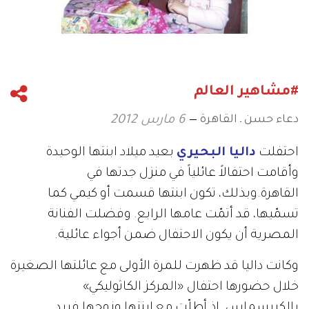
#مشاهير العالم
دعاء حسن ـ القاهرة
6 مارس 2012
احتفلت
داليا البحيري
بعيد ميلاد ابنتها الوحيدة
وأقامت احتفالاً عائلياً في منزل جدتها في
القاهرة.وبذلك، تكون ابنتها قسمت أو كيمي كما
تسمّيها، قد أتمّت عامها الرابع. وفضلت الفنانة
المصرية أن يكون الاحتفال ضمن أجواء عائلية.
وكانت داليا قد ظهرت للمرة الأولى مع عائلتها الصغيرة
خلال حضورها احتفال «المركز الكاثوليكي»
بالكريسماس. إذ أطلّت مع ابنتها وزوجها فريد