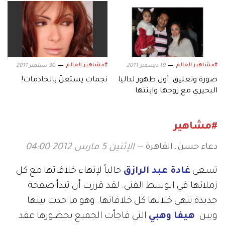
#مشاهير العالم
#مشاهير العالم
19 ديسمبر 2011
30 سبتمبر 2011
صورة وتعليق: أول ظهور لداليا
نجمات يستعنّ بالخادمات!
البحيري مع زوجها وابنتها
#مشاهير
دعاء حسن ـ القاهرة
الإثنين 5 مارس 2012 04:00
تسعى
غادة عبد الرازق
حالياً لإنهاء خلافاتها مع كل
زملائها في الوسط الفني. لقد قررت أن تبدأ صفحة
جديدة تنهي خلالها كل خلافاتها. وهو ما حدث بينها
وبين
هيفا وهبي
التي فاجأت الجميع بحضورها عقد