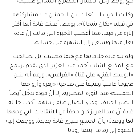
مع زوجها رجل الأعمال المصري أحمد أبو هشيمة.
وكانت الحرب اشتعلت بين النجمتين عند مشاركتهما
في فيلم «دكان شحاتة». يومها، أعلنت غادة أنها أكثر
إثارة من هيفا، مما أغضب الأخيرة التي قالت إنّ غادة
تغار منها وتسعى إلى الشهرة على حسابها.
ولم تنه غادة خلافاتها مع هيفا فحسب، بل تصالحت
مع المذيع الشاب أحمد عبد العزيز الذي يقدم برنامج
«الوسط الفني» على قناة «الفراعين». ورغم أنه شن
هجوماً قاسياً وعنيفاً على صاحبة «زهرة وأزواجها
الخمسة» منذ الثورة المصرية، إلا أنّ فودة تدخّل أيضاً
لانهاء الخلاف. وجرى اتصال هاتفي بينهما أكدت خلاله
غادة أنّ عبد العزيز كان محقاً في الانتقادات التي وجهها
لها ووعدته بأنّ الجميع سيرى غادة جديدة، ووجهت إليه
الدعوة إلى زفاف ابنتها روتانا.