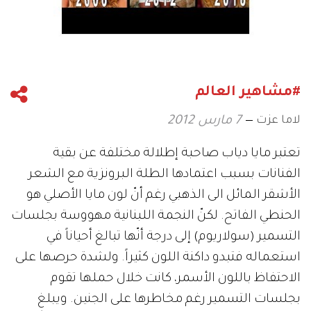
#مشاهير العالم
لاما عزت
7 مارس 2012
تعتبر مايا دياب صاحبة إطلالة مختلفة عن بقية
الفنانات بسبب اعتمادها الطلة البرونزية مع الشعر
الأشقر المائل الى الذهبي رغم أنّ لون مايا الأصلي هو
الحنطي الفاتح. لكنّ النجمة اللبنانية مهووسة بجلسات
التسمير (سولاريوم) إلى درجة أنّها تبالغ أحياناً في
استعماله فتبدو داكنة اللون كثيراً. ولشدة حرصها على
الاحتفاظ باللون الأسمر، كانت خلال حملها تقوم
بجلسات التسمير رغم مخاطرها على الجنين. ويبلغ