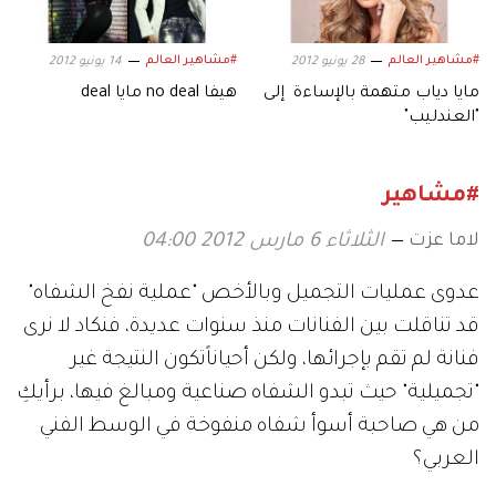
#مشاهير العالم
#مشاهير العالم
28 يونيو 2012
14 يونيو 2012
مايا دياب متهمة بالإساءة إلى
هيفا no deal مايا deal
"العندليب"
#مشاهير
لاما عزت
الثلاثاء 6 مارس 2012 04:00
عدوى عمليات التجميل وبالأخص "عملية نفخ الشفاه"
قد تناقلت بين الفنانات منذ سنوات عديدة، فنكاد لا نرى
فنانة لم تقم بإجرائها، ولكن أحياناًتكون النتيجة غير
"تجميلية" حيث تبدو الشفاه صناعية ومبالغ فيها، برأيكِ
من هي صاحبة أسوأ شفاه منفوخة في الوسط الفني
العربي؟