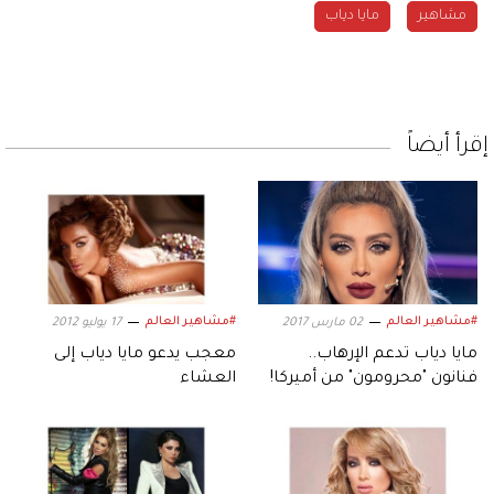
مشاهير
مايا دياب
إقرأ أيضاً
#مشاهير العالم
#مشاهير العالم
02 مارس 2017
17 يوليو 2012
مايا دياب تدعم الإرهاب..
معجب يدعو مايا دياب إلى
فنانون "محرومون" من أميركا!
العشاء