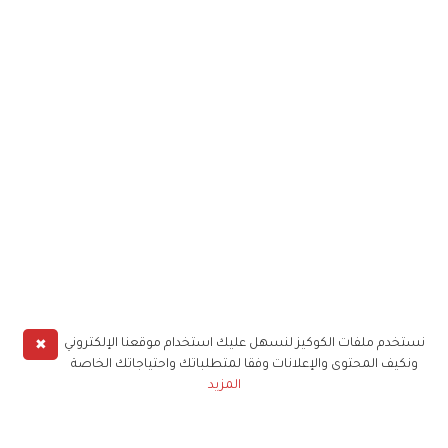
✖
نستخدم ملفات الكوكيز لنسهل عليك استخدام موقعنا الإلكتروني
ونكيف المحتوى والإعلانات وفقا لمتطلباتك واحتياجاتك الخاصة
المزيد