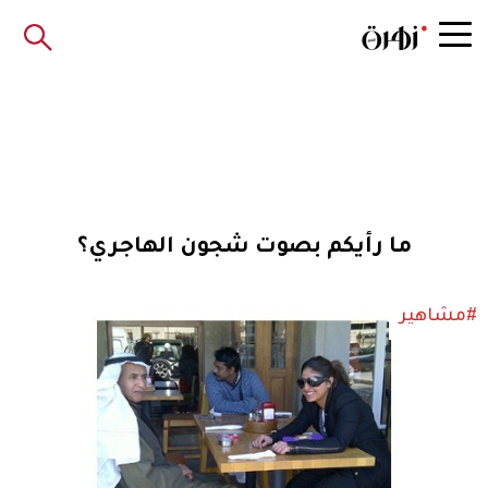
ما رأيكم بصوت شجون الهاجري؟
#مشاهير