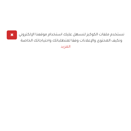
✖
نستخدم ملفات الكوكيز لنسهل عليك استخدام موقعنا الإلكتروني
ونكيف المحتوى والإعلانات وفقا لمتطلباتك واحتياجاتك الخاصة
المزيد
حملوا تطبيق
زهرة الخليج