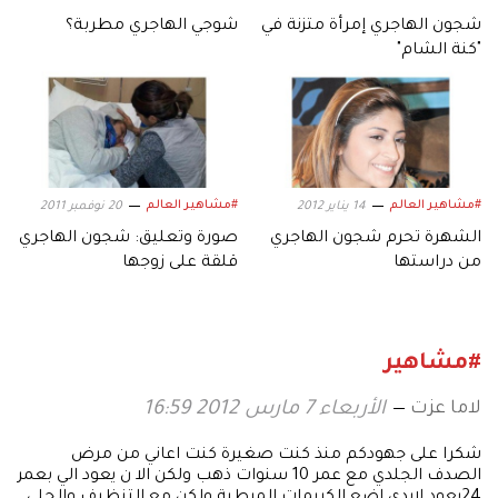
شجون الهاجري إمرأة متزنة في
شوجي الهاجري مطربة؟
"كنة الشام"
#مشاهير العالم
#مشاهير العالم
14 يناير 2012
20 نوفمبر 2011
الشهرة تحرم شجون الهاجري
صورة وتعليق: شجون الهاجري
من دراستها
قلقة على زوجها
#مشاهير
لاما عزت
الأربعاء 7 مارس 2012 16:59
شكرا على جهودكم منذ كنت صغيرة كنت اعاني من مرض
الصدف الجلدي مع عمر 10 سنوات ذهب ولكن الا ن يعود الي بعمر
24يعود لايدي اضع الكريمات المرطبة ولكن مع التنظيف والجلي