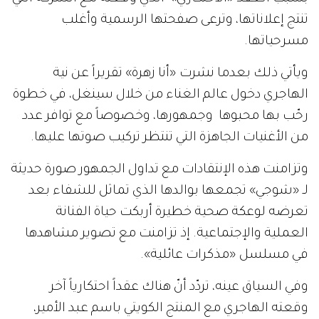
تنتج إعلاناتها، وترعى صفحتها الرسمية وأغلب
مسرحياتها.
ويأتي ذلك بعدما نشرت «أنا زهرة» تقريراً عن نية
الهاجري دخول عالم الغناء من خلال سينغل، في خطوة
رحّب بها محبوها وجمهورها، وخصوصاً مع توافر عدد
من الأغنيات الجاهزة التي تنتظر تركيب صوتها عليها.
وتزامنت هذه الإنتقادات مع تداول الجمهور صورة حديثة
لـ «شوجي» تجمعها بوالدها الذي تماثل للشفاء بعد
تعرضه لوعكة صحية خطيرة أربكت حياة الفنانة
العملية والإجتماعية. إذ تزامنت مع تصوير مشاهدها
في مسلسل «مذكرات عائلية».
وفي السياق عينه، تردّد أنّ هناك عقداً احتكارياً آخر
وقعته الهاجري مع المنتج الكويتي باسم عبد الأمير،