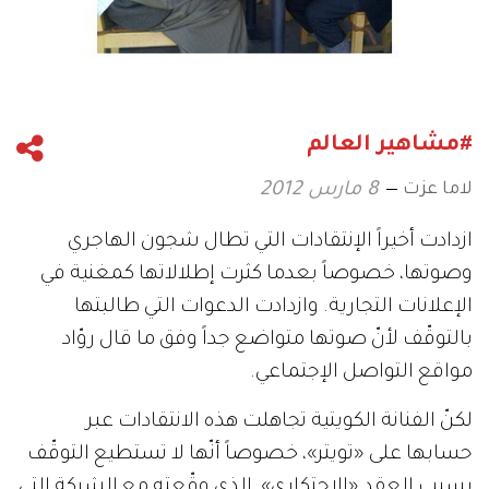
#مشاهير العالم
لاما عزت
8 مارس 2012
ازدادت أخيراً الإنتقادات التي تطال شجون الهاجري
وصوتها، خصوصاً بعدما كثرت إطلالاتها كمغنية في
الإعلانات التجارية. وازدادت الدعوات التي طالبتها
بالتوقّف لأنّ صوتها متواضع جداً وفق ما قال روّاد
مواقع التواصل الإجتماعي.
لكنّ الفنانة الكويتية تجاهلت هذه الانتقادات عبر
حسابها على «تويتر»، خصوصاً أنّها لا تستطيع التوقّف
بسبب العقد «الاحتكاري» الذي وقّعته مع الشركة التي