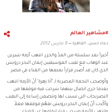
#مشاهير العالم
دعاء حسن ـ القاهرة
9 مارس 2012
أخيراً بعد سلسلة من المدّ والجزر، انتهت أزمة شيرين
عبد الوهاب مع نقيب الموسيقيين إيمان البحر درويش
الذي كان قد أصدر قراراً بمنعها من الغناء في مصر.
وأوضحت النجمة المصرية لـ "أنا زهرة" أنّ الأزمة انتهت
بعدما جرى اتصال بينهما شرحت فيه موقفها من
التصريحات التي نسبت لها وتتضمن إساءة إلى النقيب.
وأكّدت أنّ إيمان البحر درويش تفهّم موقفها فعلاً
وانتهت الأزمة وسحب قرار إيقافها عن الغناء.