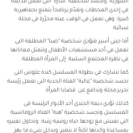
السورية. وتجسد شخصية "سارة" التي تعمل مذيعةً
في إحدى المحطات وتقدّم برنامجاً يتمتع بجماهيرية
كبيرة. وهي تعمل في الوقت عينه محرّرة في مجلة
نسائية.
أما جيني أسبر فتؤدي شخصية "صبا" المطلقة التي
تعمل في أحد مستشفيات الأطفال وتتمثل معاناتها
في نظرة المجتمع السلبية إلى المرأة المطلقة.
كما تشارك في بطولة المسلسل كندة علوش التي
تجسد شخصية "عالية" الفتاة الجدية التي تعمل رئيسة
تحرير مجلة وتدافع عن قضايا المرأة.
كذلك تؤدي ديمة الجندي أحد الأدوار الرئيسة في
المسلسل وتجسد شخصية "هبة" الفتاة الرومانسية
التي تعيش مع زوجها حياة روتينية رتيبة. وتحاول تغييره
بمساعدة والدتها لكنهّ لا يتغير، ويدخل شيء ما يهز