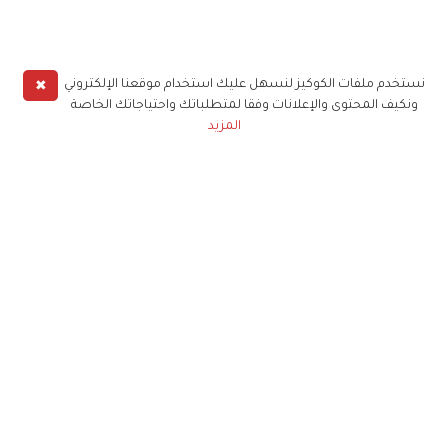
✖
نستخدم ملفات الكوكيز لنسهل عليك استخدام موقعنا الإلكتروني
ونكيف المحتوى والإعلانات وفقا لمتطلباتك واحتياجاتك الخاصة
المزيد
حملوا تطبيق
زهرة الخليج
الاشتراك للحصول على ملخص أسبوعي على بريدك