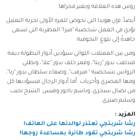
روتين هذه العلاقة ويغير مجراها.
أيضاً، فإن هويدا التي تخوض للمرة الأولى تجربة التمثيل
تؤدي في العمل شخصية "ميرا" المطربة التي تسعى
جاهدةً إلى بلوغ النجومية.
ومن بين الممثلات اللواتي سيؤدين أدوار البطولة ديمة
قندلفت بدور "ريتا"، وقمر خلف بدور "علا"، ونظلي
الرواس بشخصية " ميرفت"، وصفاء سلطان بدور "رنا"،
ومها المصري وأخريات. أما أدوار الرجال فسيؤديها كل
من نضال سيجري، وباسم ياخور وقيس الشيخ نجيب
وسليم صبري.
المزيد :
رشا شربتجي تعتذر لوالدتها على الهاتف!
رشا شربتجي تقود طائرة بمساعدة زوجها!