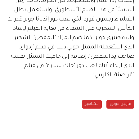
إنشات (15 سم) والمصنوعة من الخزف، كانت رمزاً
أساسيّاً في هذا الفيلم الأسطوريّ. واستعمل بطل
الفيلم هاريسون فورد الذي لعب دور إنديانا جونز قدرات
الكأس السحرية على الشفاء في نهاية الفيلم لإنقاذ
والده هينري جونز. كما ضم المزاد "المقص" الشهير
الذي استعمله الممثل جوني ديب في فيلم "إدوارد
صاحب يد المقص"، إضافة إلى جاكيت الممثل نفسه
الذي ارتداه أثناء لعب دور "جاك سبارو" في فيلم
"قراصنة الكاريبي".
مارلين مونرو
مشاهير