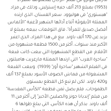
مارلين مونرو في فيلم "الرجال يفضلونها شقراء"
(1953) بمبلغ 213 ألف جنيه إسترليني، وذلك في مزاد
"هيستوري" في هوليوود. سعر الفستان، الذي ارتده
الممثلة الأيقونيّة أثناء أدائها الشهير لأغنية "الألماس
أفضل صديق للمرأة"، فاق التوقعات ببيعه بمبلغ لا
يزيد عن 170 ألف باوند. بيع في هذا المزاد، الذي اعتبر
الأكبر منذ سنوات، أكثر من 1500 قطعة مشهورة من
الأفلام. من القطع المشهورة التي بيعت كانت قبعة
"ساحرة الغرب" التي ارتدها الممثلة مارغريت هاميلتون
في الفيلم الشهير "ساحرة أوز" (1939). وبيعت القبعة
المشغولة من قماش الصوف الأسود بمبلغ 137 ألف
و420 باوند. لكن لم تبع كل القطع بمستوى
الطموحات، فلم يصل ثمن قطعة "الكأس المقدسة"
من فيلم "إنديانا جونز والصليبيّ الأخير" إلى أكثر من 11
ألف باوند. يذكر أن هذه الكأس، التي يبلغ طولها 6