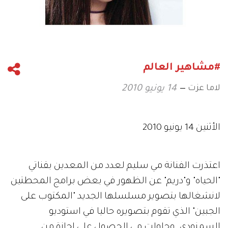
#مشاهير العالم
لاما عزت
14 يونيو 2010
الأثنين 14 يونيو 2010
اعتذرت الفنانة مي سليم لعدد من المعدين بقناتي
"الحياه" و"دريم" عن الظهور في بعض برامج المحطتين
لانشغالها بتصوير مسلسلها الجديد "المكتوب على
الجبين" الذي تقوم بتصويره حاليا في استوديو
السمنودي. وحاولت مي الحصول على إجازة من