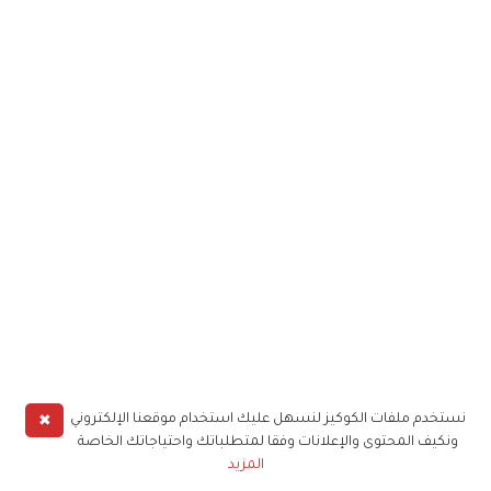
✖
نستخدم ملفات الكوكيز لنسهل عليك استخدام موقعنا الإلكتروني
ونكيف المحتوى والإعلانات وفقا لمتطلباتك واحتياجاتك الخاصة
المزيد