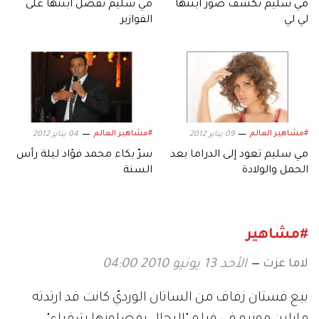
مي سليم تكشف صور ابنتها
مي سليم تفضّل ابنتها على
لي لي
الفوازير
#مشاهير العالم
#مشاهير العالم
09 يناير 2012
04 يناير 2012
مي سليم تعود إلى الدراما بعد
سرّ بكاء محمد فؤاد ليلة رأس
الحمل والولادة
السنة
#مشاهير
لاما عزت
الأحد 13 يونيو 2010 04:00
بيع فستان زفاف من الساتان الورديّ كانت قد ارتدته