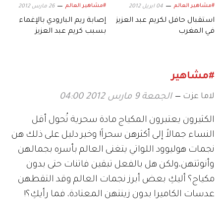
#مشاهير العالم
#مشاهير العالم
04 ابريل 2012
26 مارس 2012
استقبال حافل لكريم عبد العزيز
إصابة ريم البارودي بالإغماء
في المغرب
بسبب كريم عبد العزيز
#مشاهير
لاما عزت
الجمعة 9 مارس 2012 04:00
الكثيرون يعتبرون المكياج مادة سحرية تُحول أقل
النساء جمالاً إلى أكثرهن سحراً! وخير دليل على ذلك هن
نجمات هوليوود اللواتي يتغنى العالم بأسره بجمالهن
وأنوثتهن،ولكن هل بالفعل تبقين فاتنات حتى بدون
مكياج؟ أليكِ بعض أبرز نجمات العالم وقد التقطهن
عدسات الكاميرا بدون زينتهن المعتادة، فما رأيكِ؟!