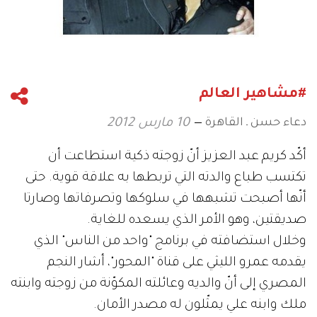
#مشاهير العالم
دعاء حسن ـ القاهرة
10 مارس 2012
أكّد كريم عبد العزيز أنّ زوجته ذكية استطاعت أن
تكتسب طباع والدته التي تربطها به علاقة قوية. حتى
أنّها أصبحت تشبهها في سلوكها وتصرفاتها وصارتا
صديقتين، وهو الأمر الذي يسعده للغاية.
وخلال استضافته في برنامج "واحد من الناس" الذي
يقدمه عمرو الليثي على قناة "المحور"، أشار النجم
المصري إلى أنّ والديه وعائلته المكوّنة من زوجته وابنته
ملك وابنه علي يمثّلون له مصدر الأمان.