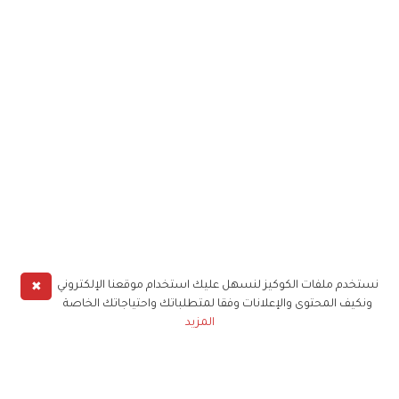
✖
نستخدم ملفات الكوكيز لنسهل عليك استخدام موقعنا الإلكتروني
ونكيف المحتوى والإعلانات وفقا لمتطلباتك واحتياجاتك الخاصة
المزيد