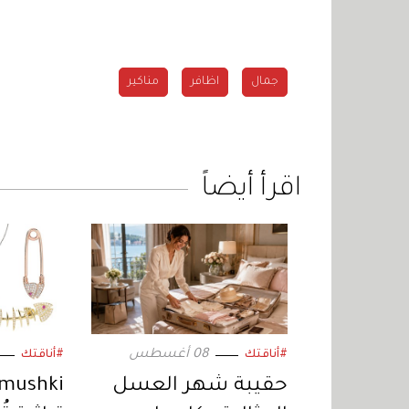
جمال
اظافر
مناكير
اقرأ أيضاً
08 أغسطس
#أناقتك
#أناقتك
حقيبة شهر العسل