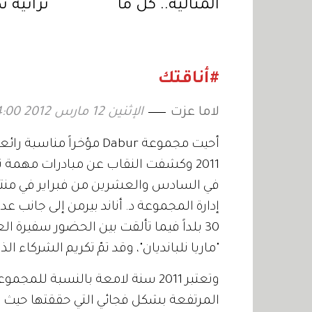
المثالية.. كل ما
تراثية ت
تحتاجين إليه لرحلات
عيار 18 قيراطاً
2026
#أناقتك
لاما عزت
الإثنين 12 مارس 2012 04:00
2011 وكشفت النقاب عن مبادرات مهمة ت
إدارة المجموعة د. أناند بيرمن إلى جانب عد
"ماريا نلبانديان"، وقد تمّ تكريم الشركاء ال
وتعتبر 2011 سنة لامعة بالنسبة لل