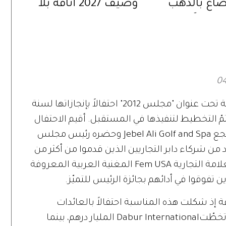
ُصاغ بالذهب
وصيف 2027 أناقة بلا
ضجيج
أحيت مجموعة Dabur مؤخراً مناسبة رائعة تحت عنوان "مجلس 2012" احتفالاً بإنجازاتها لسنة
مّ التخطيط لتنفيذها في المستقبل. أقيم الاحتفال
في السادس والعشرين من فبراير في منتجع Jebel Ali Golf and Spa وحضره رئيس مجلس
د من شركاء دابر التجاريين الذين قدموا من أكثر من
30 بلداً فيما تألقت بين الحضور سفيرة العلامة التجارية Fem USA المغنية العربية المعروفة
ذين تفوقوا في أدائهم بجائزة الرئيس للتميّز.
مجموعة إذ شكلت هذه المناسبة احتفالاً بالعائدات
المرتفعة بشكل فجائي التي حققتها حيث تخطّتDabur International المليار درهم، بينما