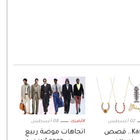
02 أغسطس
08 أغسطس
#أناقتك
Kamushki.. قصص
اتجاهات موضة ربيع