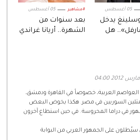
05 أغسطس
05 أغسطس
#مشاهير
وسلينغ يدخل
بعد سنوات من
ارفل».. هل
الشهرة.. أريانا غراندي
خليفة المنتظر
تبتعد عن الحياة
س كيج؟
العامة وتكشف
السبب
 العواصم العربية، خصوصاً في القاهرة ودمشق،
ديد من الممثلين السوريين في مصر. هكذا يخوض البعض
 الظهور في دراما المحروسة. في حين استطاع آخرون
 سيُطلون على الجمهور العربي من البوابة