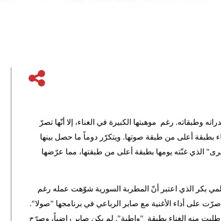
ته وطبقاته. رغم موهبتها الكبيرة في الغناء، إلا أنّها تصرّ
بطبقة أعلى من طبقة صوتها. ويتكرّر دوماً ما حصل بينها
رى" الذي غنّته يومها بطبقة أعلى من طبقتها، مما عرّضها
 حلمي بكر الذي اعتبر أنّ المطربة السورية شوّهت عمله رغم
صرّت على أداء الأغنية مع صابر الرباعي في برنامجها "صولا".
وطلبت منه الغناء بطبقة "واطية". لم يكن صابر راضياً، وصرّح