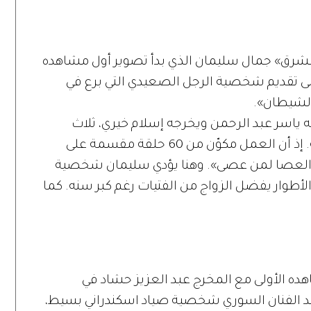
لشرق» جمال سليمان الذي بدأ تصوير أول مشاهده
ى تقديم شخصية الرجل الصعيدي التي برع في
لشيطان».
 ياسر عبد الرحمن ويخرجه إسلام خيري، ثلاث
شخصيات في ثلاث مراحل عمرية مختلفة. إذ أن العمل مكوّن من 60 حلقة مقسمة على
ن «العصا لمن عصى». وهنا يؤدي سليمان شخصية
طوار يفضل الزواج من الفتيات رغم كبر سنه. كما
ده الأولى مع المخرج عبد العزيز حشاد في
 الفنان السوري شخصية صياد اسكندراني بسيط،