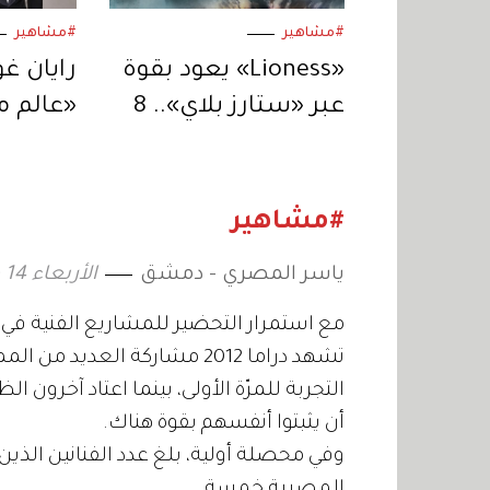
#مشاهير
#مشاهير
«Lioness» يعود بقوة
رايان غ
عبر «ستارز بلاي».. 8
«عالم م
حلقات من التشويق
يكون ال
المتواصل
لنيكولا
#مشاهير
ياسر المصري - دمشق
الأربعاء 14 مارس 2012 04:00
مع استمرار التحضير للمشاريع الفنية في
تشهد دراما 2012 مشاركة الع
التجربة للمرّة الأولى، بينما اعتاد آخرون
أن يثبتوا أنفسهم بقوة هناك.
وفي محصلة أولية، بلغ عدد الفنانين الذين