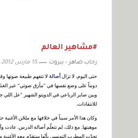
#مشاهير العالم
رحاب ضاهر - بيروت
15 مارس 2012
حتى اليوم، لا تزال
أصالة
لا تتفهم طبيعة صوتها وقدرا
دوماً على وضع نفسها في "مأزق صوتي" عبر الغناء 
وبين صابر الرباعي في الدويتو الشهير "عل اللي ج
للانتقادات.
وكان هذا الأمر سبباً في خلافها مع ملحّن الأغنية
موهبتها. مع ذلك، لم تتعلّم أصالة الدرس. عادت وأ
تحدّت المطرب التونسي بأنّها ستقدّم معه الأغنية 