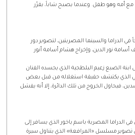
ع أمه وهو طفل. وعندما يصبح شاباً، يقرّر
في الدراما والسينما المصريتين، لتصوير دور
سامة نور الدين، وإخراج هشام أسامة أنور
نة الضبع زعيم البلطجية الذي يجسده الفنان
جي الذي يكتشف حقيقة استغلاله من قبل بعض
، فيحاول الخروج من تلك الدائرة، إلا أنه يفشل
في الدراما المصرية باسم ياخور الذي يسافر إلى
 في تصوير مسلسل «المرافعة» الذي يتناول سيرة