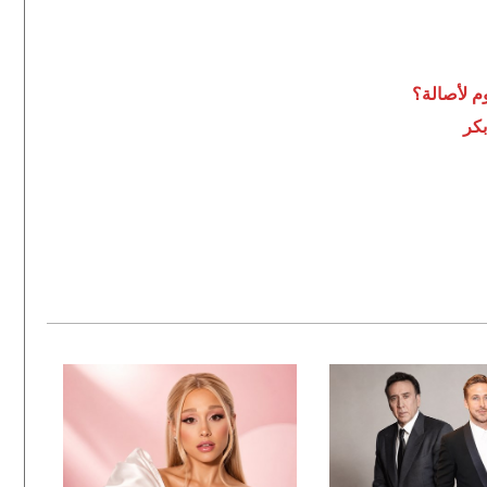
م لأصالة؟
بكر