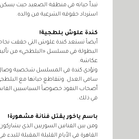
تبدأ حياته في منطقة الصعيد حيث يسكن م
استرداد حقوقه الشرعية من والده.
كندة علوش بلطجية!
أيضاً تستعد كندة علوش التي حققت نجاحاً 
البطولة في مسلسل «البلطجي» من تأليف أ
عكاشة.
وتؤدي كندة في المسلسل شخصية وصال اب
سامي العدل. وتتقاطع حياتها مع البلط
أصحاب النفوذ خصوصاً السياسيين الفاسدين
في ذلك.
باسم ياخور يقتل فنانة مشهورة!
ومن بين الفنانين السوريين الذي يشاركون 
القاهرة في الأيام القليلة المقبلة للبدء