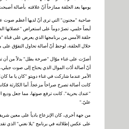
يومها بعد الحلقة ممازحاً أنّ علاقته بأصالة أ
صاحبة "مجنون" التي ترى أنّ لديها أعظم صوت عر
أيضاً حلمي، تصرّ دوماً على استعراض "عضلاتها الص
حلقة الأمس من برنامجها الذي يعرض على قناة "دب
خلال الحلقة، لوحظ أنّ أصالة تحاول التفوّق على 
أصرّت على غناء موّال "صرخة بطل" بدلاً من أن تفس
أنّ أصالة أدّت الموال الذي يحتاج إلى صوت جبلي،
الأمر عندما شاركت في غناء دويتو "كان يا ما كا
كانت أصالة تصرخ صراخاً مزعجاً. أما الكارثة ف
"عندك بحرية". كانت ترفع صوتها، مما جعل وديع ال
عليّ
".
من جهة أخرى، كان الإنزعاج بادياً على معين شريف
على عكس إطلالته في برنامج "يلا نغني" الذي تق