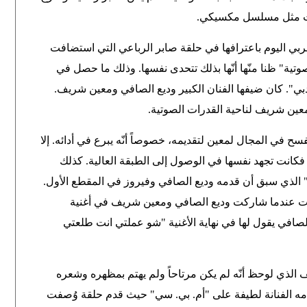
صبحت مثل مسلسل مكسيكي
.
بي اليوم باعترافها في حلقة صابر الرباعي التي استضافت
وتية" ظنا منّها أنّها بذلك تتحدى نفسها. وذلك ما حصل في
ي". كان ضيفها الفنان الكبير وديع الصافي ومعين شريف.
معين شريف لناحية القدرات الصوتية.
ح في المجال لمعين لتقديمه، خصوصاً أنّه يبرع في أدائه. إلا
 فكانت تجهد نفسها في الوصول إلى الطبقة العالية. كذلك
ن" الذي سبق أن قدمه وديع الصافي وفيروز في المقطع الأول.
كانت عندما شاركت وديع الصافي ومعين شريف في أغنية
صافي يقول لها في نهاية الأغنية "شو عملتي انت طلعتي
 الذي لوحظ أنّه لم يكن مرتاحاً ولم يهتم بمظهره وشعره
دمه الفنانة لطيفة على "أم. بي. سي" حيث قدم حلقة وُصفت