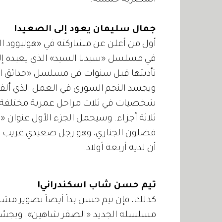
المصرية خمسة.
جمال سليمان يعود إلى الصعيد!
أول من أعلن عن مشاركته في «هوليوود ا
في مسلسل «سيدنا السيد» الذي يعيده إل
تأديتها قبل سنوات في مسلسل «حدائق ا
ويجسد النجم السوري في العمل الذي ألفه
ثلاثة أجزاء. وسيحمل الجزء الأول عنوا
فضلون الجناري، وهو رجل صعيدي غريب الأ
أن لديه أربعة أولاد.
تيم حسن شاب اسكندراني!
كذلك، فإن تيم حسن بدأ أيضاً تصوير مشاه
مسلسله الجديد «الصقر شاهين». ويجسّد