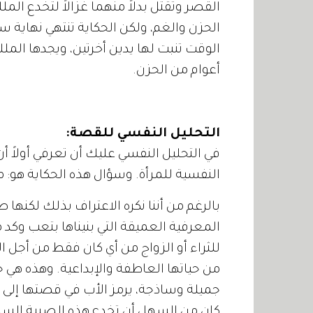
القصر وتقتل بدلاً منهما غزالاً لتخدع الم
الحزن والغم، ولكن الحكاية تنتهي نهاية سع
الوقت تنبت لها يدين أخرتين، ويجدها ال
أعوام من الحزن.
التحليل النفسي للقصة:
في التحليل النفسي عليك أن تعرفي أولا
النفسية للمرأة. وسؤال هذه الحكاية هو: م
بالرغم من أننا نكره الاعتراف بذلك لكنها صف
المعرفية العميقة التي بنيناها بتعب وكد مق
للثراء أو الزواج من أي كان فقط من أجل ال
من حياتها العاطفة والإبداعية. وهذه هي ح
جميلة وساذجة، يرمز الأب في قصتها إلى ال
كان من السهل أن تخدع هذه الصبية الساذجة