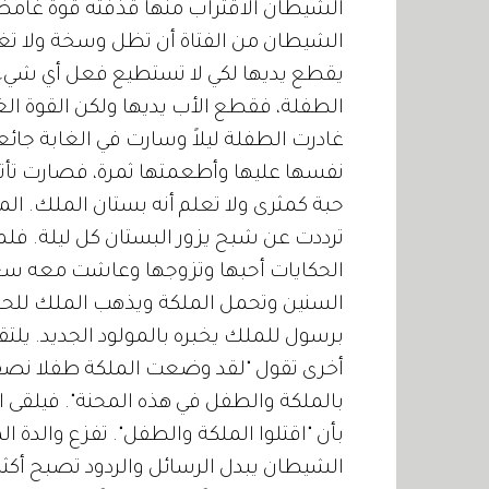
الشيطان الاقتراب منها قذفته قوة غامضة 
الشيطان من الفتاة أن تظل وسخة ولا تغ
يقطع يديها لكي لا تستطيع فعل أي شيء
الطفلة، فقطع الأب يديها ولكن القوة ا
غادرت الطفلة ليلاً وسارت في الغابة جا
نفسها عليها وأطعمتها ثمرة، فصارت تأتي
حبة كمثرى ولا تعلم أنه بستان الملك. الم
ترددت عن شبح يزور البستان كل ليلة. فل
الحكايات أحبها وتزوجها وعاشت معه سعي
السنين وتحمل الملكة ويذهب الملك للحرب،
برسول للملك يخبره بالمولود الجديد. يلت
أخرى تقول "لقد وضعت الملكة طفلا نصفه ك
بالملكة والطفل في هذه المحنة". فيلقى 
بأن "اقتلوا الملكة والطفل". تفزع والد
الشيطان يبدل الرسائل والردود تصبح أكثر 