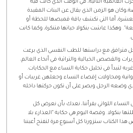
رب العالمية الثانية، في الوقت الذي كانت فيه
اصة،وكان هو الزمن الذي يقال عن البنات المقيدة
لعشرة، أما التي تكشف ياقة قميصها للحظة أو
ة". وهكذا عاشت بنكولا حياتها متنكرة، وكما كانت
.
شكل مترافق مع دراستها للطب النفسي الذي برعت
ات والقصص الخيالية والتراثية في أنحاء العالم،
ه لتبدأ في تحليل حكاية النساء مع الحكايات.
دوانية ومحاولات إقصاء النساء وجعلهن غريبات أو
ي وضعه الرجل ويصر على أن تكون حركتها داخله
النساء اللواتي يقرأننا، نعدك بأن نعرض كل
ها بنكولا. وقصة اليوم هي حكاية "العذارء بلا
ا الكتاب ستزورنا كل أسبوع مرة لتفتح أعيننا