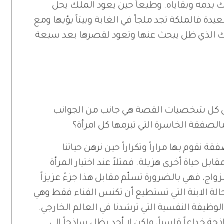
لك بدمه وبقاياه. وطبعاً حين يعود الملك يحل
يدة فالملكة تجد ملجأ في الغابة وبيتاً يؤيها ومع
ملك الذي ظل يبحث عنها وتعود لقصرها بعد سبعة
ً أن كل شخصيات القصة هي جانب من الجوانب
الصفقة الخاسرة التي تبرمها كل امرأة؟
قة نقوم بها مراراً وتكراراً حين نرهن حياتنا
ابل حياة أخرى هزيلة. فمثلاً عند اختيار المرأة
زواج، فهي بالضرورة تسلّم مقابل هذا جزءً عزيزاً
الة الابنة التي تستطيع أن تكنس الفناء فقط وهي
وظيفة النفسية التي ترشدنا في العالم الخارجي.
 خداعاً قاسياً، ولكن لا أحد يظل ساذجاً إلى