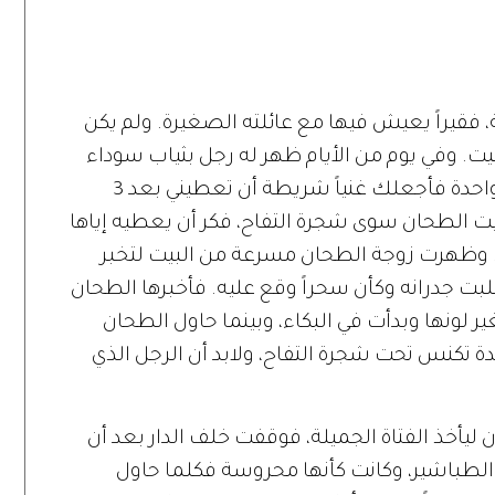
ة، فقيراً يعيش فيها مع عائلته الصغيرة. ولم يكن
ت. وفي يوم من الأيام ظهر له رجل بثياب سوداء
قائلاً "أستطيع أن أقلب حياتك في لحظة واحدة فأجعلك غنياً شريطة أن تعطيني بعد 3
ت الطحان سوى شجرة التفاح، فكر أن يعطيه إياها
. وظهرت زوجة الطحان مسرعة من البيت لتخبر
قلبت جدرانه وكأن سحراً وقع عليه. فأخبرها الطحان
ر لونها وبدأت في البكاء، وبينما حاول الطحان
يدة تكنس تحت شجرة التفاح، ولابد أن الرجل الذي
ليأخذ الفتاة الجميلة، فوقفت خلف الدار بعد أن
لطباشير، وكانت كأنها محروسة فكلما حاول