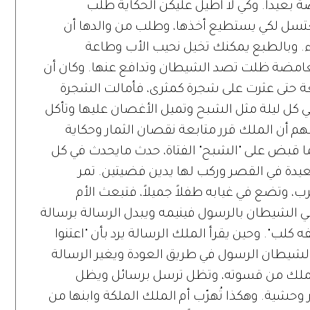
بعيداً. وكي لا أطيل عليكن الحكاية طلب
تسل لكي يستطيع أخذها، وطلب من والدها أن
. وبالطبع يمكنك تخيل نحيب الأب وطاعة
لغامضة ظلت تصد الشيطان وتدافع عنها. وكان أن
ئعة حتى عثرت على شجرة كمثرى، فأمالت الشجرة
 كل ليلة مثل الشبح وتميل الأغصان عليها وتأكل
هم أن الملك قرر متابعة نقصان الثمار وحكاية
ما قبض على "الشبح" الفتاة، حدث مايحدث في كل
دة في القصر وركب لها يدين فضيتين. تمر
 وتضع في غيابه طفلاً جميلاً، فتبعث الأم
قي الشيطان بالرسول فينيمه ويبدل الرسالة برسالة
لب". وحين يقرأ الملك الرسالة يرد بأن "اعتنوا
الشيطان الرسول في طريق العودة ويغير الرسالة
ة الملك من قسوته، وتظل ترسل برسائل ويظل
وحشية. وهكذا تُهرّب أم الملك الملكة وابنها من