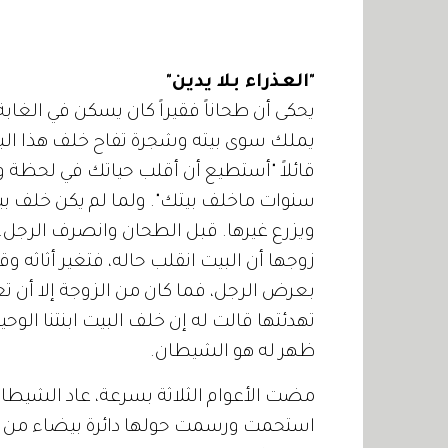
"العذراء بلا يدين"
يحكى أن طحاناً فقيراً كان يسكن في الغاب
يملك سوى بيته وشجرة تفاح خلف هذا البي
سنوات ماخلف بيتك". ولما لم يكن خلف بي
ويزرع غيرها. قبل الطحان وانصرف الرجل
زوجها أن البيت انقلب حاله، فتغير أثاثه و
بعرض الرجل، فما كان من الزوجة إلا أن تغي
تهدئتها قالت له إن خلف البيت ابنتنا الوح
ظهر له هو الشيطان.
مضت الأعوام الثلاثة بسرعة، عاد الشيطان 
استحمت ورسمت حولها دائرة بيضاء من ا