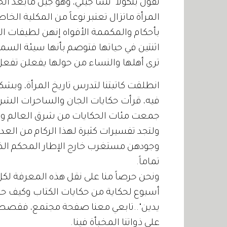
تقول بنكولا "نشأ جيلي، وهو جيل مابعد الح
المرأة ماتزال تعتبر نوعاً من المكلية الخ
بأحكام والمكممة الأفواه إنهن لطيفات ا
اثنتين في حياتها فتوصم بأنها سيئة السمع
ترى أهلها والنساء من حولها يفعلن تفعل
انطلقت كاتبتنا لتدرس تاريخ المرأة، وب
فيه، قرأت حكايات الجان والساحرات الشرير
جمعت مئات الحكايات من شرق العالم وغرب
ولتجد تفسيرات كثيرة لهذا الركام من الع
وجودهن مستغرب خارج الإطار المحكم الذ
تماماً.
ونحن حرصاً منا على نقل هذه المعرفة لكل 
أسبوع لحكاية من حكايات الكتاب وكيف حللت
يدين"..تابعي معنا صفحة مجتمع، فقصص هذ
على ذواتنا المخبأة فينا.