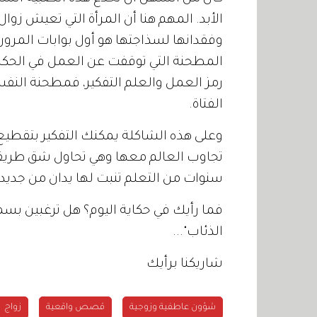
الأبد. المهم هنا أن المرأة التي تعيش زوال
وفقدانها لسذاجتها هو أول بوابات المرور لع
المطحنة التي توقفت عن العمل في الحكا
رمز العمل والعلم التفكير، فمطحنة الن
الفتاة.
وعلى هذه الشاكلة يمكنك التفكير بتقطيع يد
تجاوب العالم معها وهي تحاول شق طريقها
سنوات من التعلم تنبت لها يدان من جديد
فما رأيك في حكاية اليوم؟ هل ترغبين بس
الذئاب"...
شاريكنا برأيك
شؤون عاطفية وزوجية
قصص واقعية
زواج