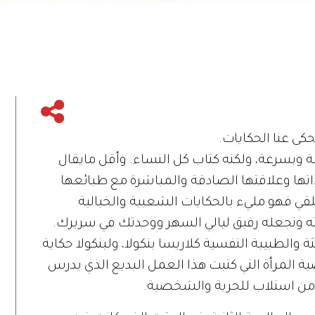
كى عنا الحكايات.
امة وبسرعة، ولكنه كتاب كل النساء. وأقل مايقال
ذاتها وعلاقتها الصادقة والمباشرة مع طبائعها
قلقي فهو مليء بالحكايات الشعبية والخيالية
ته وتجعله رفيق ليالي السهر ووحدتك في سريرك.
اوز 600 صفحة، الباحثة والطبيبة النفسية كلاريسا بنكولا، ولبنكولا حكاية
ة المرأة التي كتبت هذا العمل البديع الذي يدرس
ه من استلاب للحرية والشخصية.