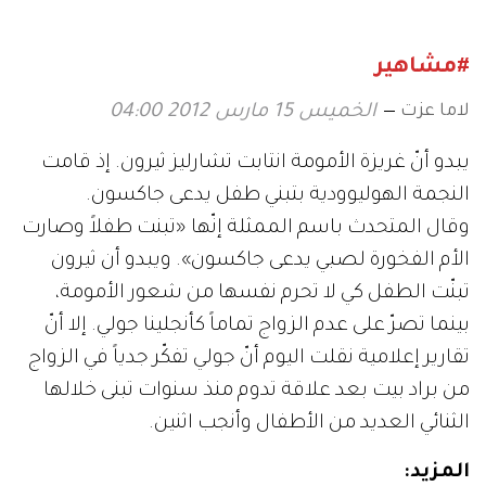
#مشاهير
لاما عزت
الخميس 15 مارس 2012 04:00
يبدو أنّ غريزة الأمومة انتابت تشارليز ثيرون. إذ قامت
النجمة الهوليوودية بتبني طفل يدعى جاكسون.
وقال المتحدث باسم الممثلة إنّها «تبنت طفلاً وصارت
الأم الفخورة لصبي يدعى جاكسون». ويبدو أن ثيرون
تبنّت الطفل كي لا تحرم نفسها من شعور الأمومة،
بينما تصرّ على عدم الزواج تماماً كأنجلينا جولي. إلا أنّ
تقارير إعلامية نقلت اليوم أنّ جولي تفكّر جدياً في الزواج
من براد بيت بعد علاقة تدوم منذ سنوات تبنى خلالها
الثنائي العديد من الأطفال وأنجب اثنين.
المزيد: