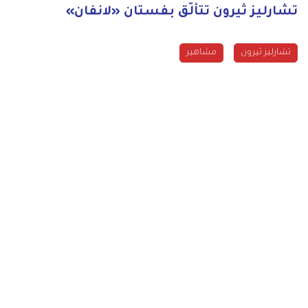
تشارليز ثيرون تتألّق بفستان «لانفان»
تشارليز ثيرون
مشاهير