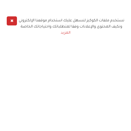
✖
نستخدم ملفات الكوكيز لنسهل عليك استخدام موقعنا الإلكتروني
ونكيف المحتوى والإعلانات وفقا لمتطلباتك واحتياجاتك الخاصة
المزيد
حملوا تطبيق
زهرة الخليج
الاشتراك للحصول على ملخص أسبوعي على بريدك
الإلكتروني