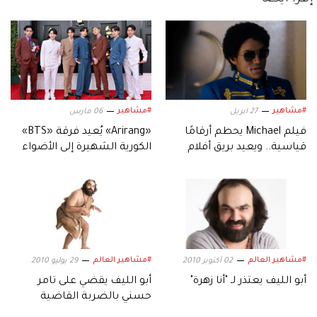
#مشاهير
#مشاهير
27 ابريل
06 مارس
فيلم Michael يحطم أرقامًا
«Arirang» يُعيد فرقة «BTS»
قياسية.. ويعيد بريق أفلام
الكورية الشهيرة إلى الأضواء
السيرة الموسيقية
#مشاهير العالم
#مشاهير العالم
02 أكتوبر 2010
29 يوليو 2010
أبو الليف يعتذر لـ "أنا زهرة"
أبو الليف يقضي على تامر
حسني بالضربة القاضية