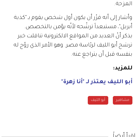
المزحة.
وأشار إلى أنه قرّر أن يكون أول شخص يقوم بـ "كذبة
أبريل"، مستبعداً ترشّحه لأنّه يؤمن بالتخصص.
يذكر أنّ العديد من المواقع الالكترونية تناقلت خبر
ترشح أبو الليف لرئاسة مصر. وهو الأمر الذي روّج له
بنفسه قبل أن يتراجع عنه.
للمزيد:
أبو الليف يعتذر لـ "أنا زهرة"
مشاهير
أبو الليف
إقرأ أيضاً