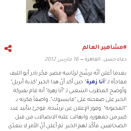
#مشاهير العالم
دعاء حسن ـ القاهرة
16 مارس 2012
بعدما أعلن أنّه ترشّح لرئاسة مصر، فجّر نادر أبو الليف
مفاجأة لـ "
أنا زهرة
" حين أكد أنّ هذا الخبر "كذبة أبريل".
وأوضح المطرب الشعبي لـ "أنا زهرة" أنه قام بفبركة
الخبر على صفحته على "فايسبوك"، واصفاً فكرته بـ
"المجنونة". وفور الإعلان عن ترشّحه، فوجئ بتأييد عدد
كبير من جمهوره، وانهالت عليه الاتصالات من قبل
الصحافيين، فأكّد لهم الخبر. ثم أعلن أنّ الأمر لا يتعدّى