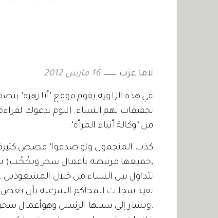
لاما عزت
16 مارس 2012
في هذه الزاوية يقوم موقع "أنا زهرة" بتص
تحقيقات تهم النساء. اليوم ندعوك لقراءة
من "وكالة أنباء المرأة":
كذب المنجمون ولو صدقوا" قصص كثيرة و
,جميعها مرتبطة بأعمال سحر وبحُـجُـب( 
تتداول بين النساء من خلال المشعوذين .
تفيد سجلات المحاكم الشرعية بأن بعض ح
،ويشار إلى سببها الرئيس وهوأعمال سحر