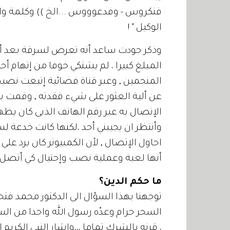
فنكروس - وفدعوووس ...الخ )) وكلمة واحدة
الوكيل " !
وذكر جودت ساعد أنه تعرض لسرقة بعد 
المبلغ كبيرا ، لم يشتكي خوفا من إتهام
المنجمين , وعبر قناة فضائية إتبعت 
عن ألية العثور على شيء فقدته , وقمت ب
الإتصال به عبر رقم الهاتف الذيى كان يظه
وأنتظر ان يجيبني أحد ،لكنها كانت خدعة لس
احاول الإتصال , لأن الكمبيوتر كان يرد علي
أنها لعبة وعملية نصب وإحتيال كي أتصل 
ما حكم الدين؟
توجهنا بهذا السؤال الى الدكتور محمد فتح
السحر حرام وعدّه رسول الله واحدا من السب
، قرنه بالشرك تماما ،،،واشار النبي الكريم 