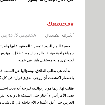
بجائزة «كريستو وجان -
للموروث
كلود 2026»
الإمارات
#مجتمعك
أشرف العسال
الخميس 15 مارس 2012 04:00
جميلة راقية مؤدبة. والزوج اسمه "طلال" مهندس
لكنه ثري و له مستقبل باهر في عمله
.
بدأت هي بطلب الطلاق، وبسؤالها عن السبب قالت:
باختصار اكتشفت أن زوجي العزيز قراره في كل ك
فقلت لها: ربما هو بار بوالديه لدرجة أنه يحب اس
يصل الأمر أنني لا أختار حتى الشبكة بل والدته التي
العرس حتى أدق الأشياء. الأم داخلة في كل شئ