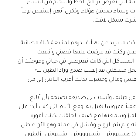
ئية التي تعرض برامج الحظ والتنجيم من النساء
 بأن فتيات ونساء صدقن هؤلاء وذكرن أنهن إستفدن نوعاً
نتشرت بشكل لافت.
بهذا الشأن أكدت ( جمانة الحلبي ) أنها أنفقت ما يزيد عن 20 ألف درهم لمتابعة قناة فضائية
وعين وكنت قد عرضت عليها قصتي وأتبعت
لمشاكل التي كانت تعترضني في حياتي وفوجئت أن
لحل مشكلتي قد إنقلب ضدي وزاد الطين بلة
نفسي ومالي وخسرت بذلك أقرب الناس إلي من
ثر في حياته ، وأسدت لي صديقة نصيحة بأن أتابع
ً وعروسا تقبل به ،ومع الأيام التي كنت أردد على
فاز وسمعتها مع ضيف الحلقات ،كانت أموره
ه ولم يتم الزواج وفشل في عمله وهو الآن عاطل
 : (( همشورش - شمروووش - بقشوش - زلطون -