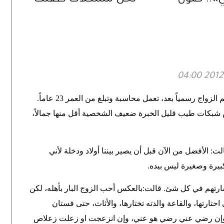
 الثقافي
الدراسية؟
ي
قضية اليوم للزوجة"يسرا" المعقود عليها ولم يتم الزواج رسمياً بعد، تعمل محاسبة وتبلغ من العمر 23 عاماً.
 شبكات طيب قليل الخبرة ضعيف الشخصية أقل منها جمالاً،
 الأفضل من الآن قبل أن يصير بيننا أولاد ودخلة لأني
بيرة وصغيرة ليس بيده
.
تشارتهم في كل شئ. قالت:بالعكس أحب الزوج البار بأهله، لكن
 احتارتها، والقاعة والدته تختارها، والأثاث، حتى فستان
. وإن رضي عني رضي هو عني، وإن انزعجت او زعلت زعلاص