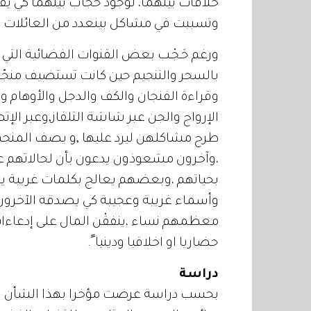
خلافات بينهما، لوجود حجاب بينهما كي يفت
وتسببت في مشاكل بينعدد من العائلات كان 
ورغم حَـجْـب بعض القنوات الفضائية التي
بالسحر والتنجيم حين كانت تستضيف منج
وقراءة الفنجان والكف والدجل والأوهام وا
الإرواح والجن عبر شاشة التلفاز,وعبر الإتص
طرح مشاكلهن ليرد عليها ,و يصف المنجم 
،وآخرون مشعوذون يدعون بأن لحالاتهم علا
بحياتهم ،وبعضهم يعالج بكلمات غريبة يق
وأسماء غريبة وعجيبة كي يصدقه الآخرون
معظمهم نساء ،ينفقْن المال على إدعاءات
حضاريا او اخلاقيا ودينيا ً.
دراسة
بحسب دراسة عرضت مؤخرا بهذا الشأن فإن 