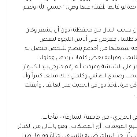
 لو قالها لأغنته عنها وهي : " حسبي الله ونعم
أن سحب المال من محفظته دون أن يشعر وكان
 أحد ظلما . فعرض علي أناس اللجوء لبعض
نصيحة سمعتها من أحدهم ينصح شخص متصل به
البحث وقراءة بعض كلمات رددها , وحاولت
ر على الشاشة وعرفت أنه رقم خارجي يرد الكبيوتر
حب رصيدي الهاتفي وكلفني ذلك مبلغـا كبيراً وأنا
 كل مرة ,لآخذ دور في الحديث عبر الهاتف , وأيقنت
.
ي الحريري - من جامعة الشارقة – فأجاب:
ع الموبقات ، أي المهلكات ، وهو بالتالي من الكبائر
الى أن حدَّ الساحر ضربه بالسيف ، جزاءً وفاقا ، فإن