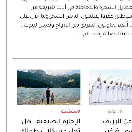
ن مهازل السحرة والدجاجلة في آيات شريفة من
لشياطين كفروا يعلمون الناس السحر وما انزل على
 أنهم يحاولون التفريق بين الازواج وتدمير البيوت ،
عليه الصلاة والسلام ...
16 يوليو
#مجتمعك
فن الرزيف
الإجازة الصيفية.. هل
.. صَوْن
تحل مشكلات طفلك