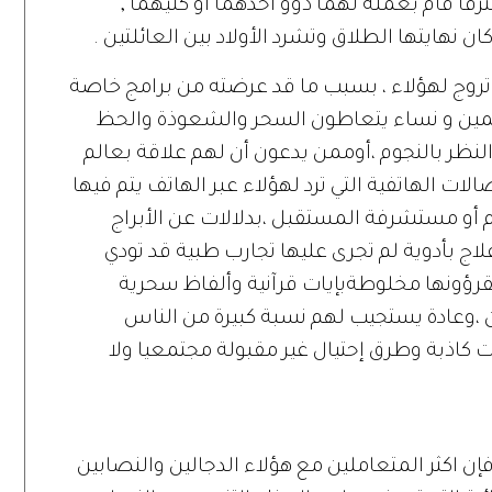
رقا قام بعمله لهما ذوو أحدهما أو كليهما ,
نهايتها الطلاق وتشرد الأولاد بين العائلتين .
 تروج لهؤلاء ، بسبب ما قد عرضته من برامج خاصة
ّمين و نساء يتعاطون السحر والشعوذة والحظ
لنظر بالنجوم ،أوممن يدعون أن لهم علاقة بعالم
الات الهاتفية التي ترد لهؤلاء عبر الهاتف يتم فيها
أو مستشرفة المستقبل ،بدلالات عن الأبراج
ج بأدوية لم تجرى عليها تجارب طبية قد تودي
رؤونها مخلوطةبإيات قرآنية وألفاظ سحرية
 ،وعادة يستجيب لهم نسبة كبيرة من الناس
 كاذبة وطرق إحتيال غير مقبولة مجتمعيا ولا
اكثر المتعاملين مع هؤلاء الدجالين والنصابين