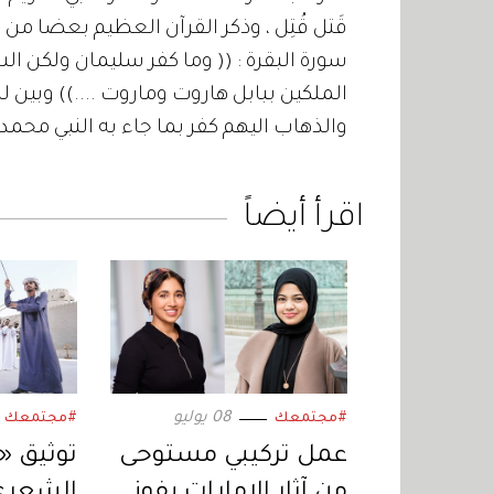
قَتل قُتِل ، وذكر القرآن العظيم بعضا م
سورة البقرة : (( وما كفر سليمان ولكن ا
الملكين ببابل هاروت وماروت ....)) وبين لنا
والذهاب اليهم كفر بما جاء به النبي محمد 
اقرأ أيضاً
08 يوليو
#مجتمعك
#مجتمعك
عمل تركيبي مستوحى
توثيق «
من آثار الإمارات يفوز
الشعري»