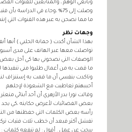
وبائعي الوهم ، والمتابعين للقنوات الفضا
وصلت إلى 75% ،وجاء في الدراسة
ما مما نصحن به عبر هذه القنوات التي إ
وجهات نظر
تواصلت معها عبر الهاتف على مدى أسب
الوصفات التي نصحوني بها كي أحل بعض ا
ما قمت به من أعمال طلبوا مني تنفيذها 
وتاكدت بنفسي أن ما قمت به إستنزاف ل
أحببهتم تعاطيت مع الشعوذة لإجلهم.
وقالت نورا بدر الأزهري أن أحد أبنائي متع
بعض الفضائيات لأعرض حكايته ،كي يجد عملا
رأسه بعض الكلمات التي حفظتها من التل
تفشل أكثر فبعد أن خطب ثلاث فتيات تركن
يبحث عن عمل . أقول : لم تنفعه كلمات