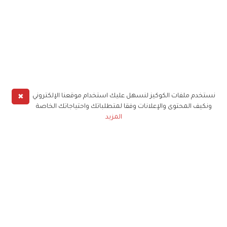
✖
نستخدم ملفات الكوكيز لنسهل عليك استخدام موقعنا الإلكتروني
ونكيف المحتوى والإعلانات وفقا لمتطلباتك واحتياجاتك الخاصة
المزيد
حملوا تطبيق
زهرة الخليج