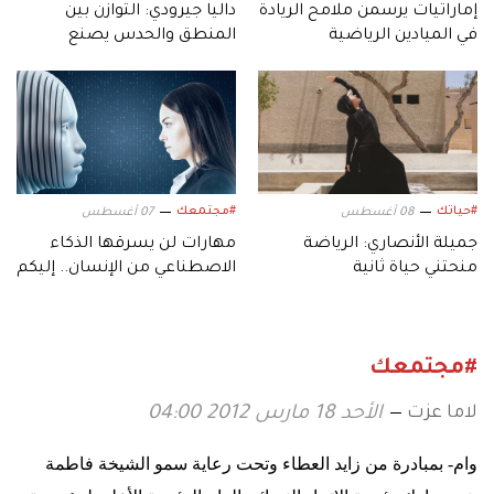
إماراتيات يرسمن ملامح الريادة
داليا جيرودي: التوازن بين
في الميادين الرياضية
المنطق والحدس يصنع
التصميم
#حياتك
#مجتمعك
08 أغسطس
07 أغسطس
جميلة الأنصاري: الرياضة
مهارات لن يسرقها الذكاء
منحتني حياة ثانية
الاصطناعي من الإنسان.. إليكم
أبرزها!
#مجتمعك
لاما عزت
الأحد 18 مارس 2012 04:00
وام- بمبادرة من زايد العطاء وتحت رعاية سمو الشيخة فاطمة