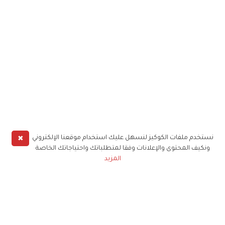
✖
نستخدم ملفات الكوكيز لنسهل عليك استخدام موقعنا الإلكتروني
ونكيف المحتوى والإعلانات وفقا لمتطلباتك واحتياجاتك الخاصة
المزيد
حملوا تطبيق
زهرة الخليج