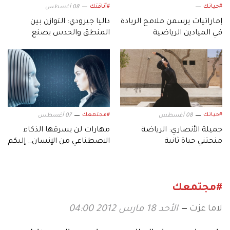
#حياتك
#أناقتك
08 أغسطس
إماراتيات يرسمن ملامح الريادة
داليا جيرودي: التوازن بين
في الميادين الرياضية
المنطق والحدس يصنع
التصميم
#حياتك
#مجتمعك
08 أغسطس
07 أغسطس
جميلة الأنصاري: الرياضة
مهارات لن يسرقها الذكاء
منحتني حياة ثانية
الاصطناعي من الإنسان.. إليكم
أبرزها!
#مجتمعك
لاما عزت
الأحد 18 مارس 2012 04:00