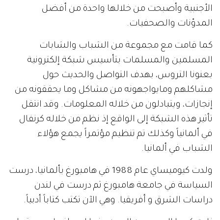
الأجنبية وأصبحت من خلالها واحدة من أفضل
المدوّنات والصحفيات.
كما قامت مع مجموعة من الشباب والشابات
المسلمين والمسلمات بتأسيس شبكة إلكترونية
بعنونا التروس، بهدف التواصل والحديث حول
مشاكلهم ومايواجهونه من مشاكل وما يحققونه من
إنجازات، ويتبادلون من خلاله المعلومات. وقد انتقل
تأثير هذه الشبكة إلى الواقع إذ نظم من خلاله كرنفال
في ألمانياً وكذلك تم تنظيم مؤتمراً يجمع هؤلاء
الشباب في ألمانيا.
ولدت كيوميساي عام 1988 في هامبورغ بألمانيا، درست
السياسة في جامعة هامبورغ ثم درست في لندن
دراسات الشرق و أفريقيا. وهي الآن تكتب كتاباً أدبياً.