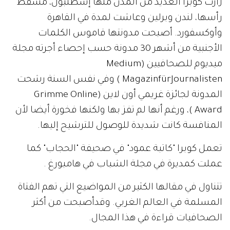
زارت كوبرا العديد من المدن منها إسطنبول، مسقط
رأسها، لندن وبرلين وعاشت لمدة في القاهرة
وأوكسفورد. أصبحت مدونتها قاموس الكلمات
الأجنبية من أشهر 30 مدونة حسب إحصاء أجرته مجلة
ميديوم للصحافيين (Medium
MagazinfürJournalisten ) وفي نفس السنة رشحت
المدونة لجائزة غريمي أون لاين (Grimme Online
Award )، ورغم أنها لم تفز بها ولكنها فخورة أيضا لأن
المنافسة كانت شديدة للوصول للترشيح إليها.
تعمل كوبرا "كاتبة عمود" في صحيفة "الحجاب" كما
عملت كمديرة في مجلة الشباب في هامبورغ .
تتناول في مقالها الكثير من المواضيع التي تهم الفتاة
المسلمة في العالم الغربي. وقدأصبحت من أكثر
الصحافيات قراءة في هذا المجال.