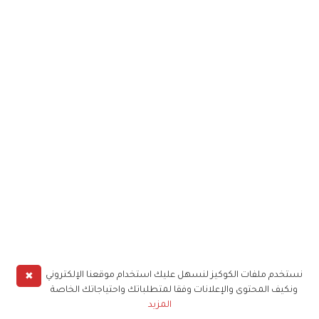
✖
نستخدم ملفات الكوكيز لنسهل عليك استخدام موقعنا الإلكتروني
ونكيف المحتوى والإعلانات وفقا لمتطلباتك واحتياجاتك الخاصة
المزيد