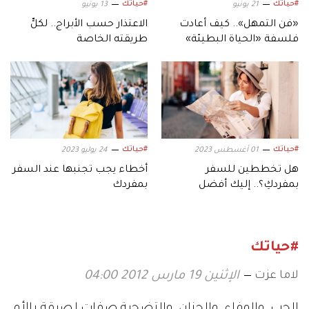
#حياتك
#حياتك
21 يونيو
13 يونيو
«فن التمهل».. كيف أعادت
الاعتذار حسب الأبراج.. لكلٍّ
فلسفة «الحياة البطيئة»
طريقته الخاصة
صياغة يوميات الفتيات؟
#حياتك
#حياتك
01 أغسطس 2023
24 يوليو 2023
هل تخططين للسفر
أخطاء يجب تجنبها عند السفر
بمفردكِ؟.. إليك أفضل
بمفردك
الوجهات
#حياتك
لاما عزت
الإثنين 19 مارس 2012 04:00
الحب، والوفاء، والحنان، والتضحية صفات لصيقة بالأم