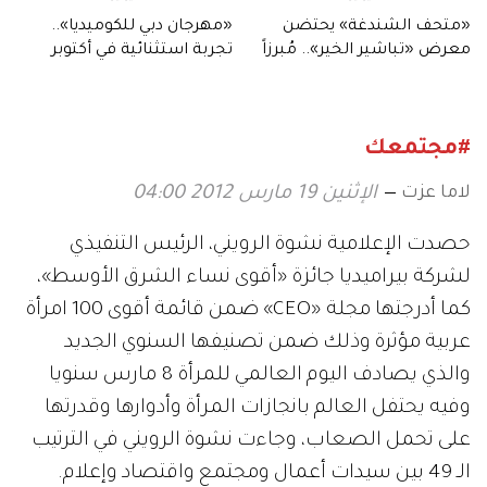
«متحف الشندغة» يحتضن
«مهرجان دبي للكوميديا»..
معرض «تباشير الخير».. مُبرزاً
تجربة استثنائية في أكتوبر
مكانة شجرة النخيل
#مجتمعك
لاما عزت
الإثنين 19 مارس 2012 04:00
حصدت الإعلامية نشوة الرويني، الرئيس التنفيذي
لشركة بيراميديا جائزة «أقوى نساء الشرق الأوسط»،
كما أدرجتها مجلة «CEO» ضمن قائمة أقوى 100 امرأة
عربية مؤثرة وذلك ضمن تصنيفها السنوي الجديد
والذي يصادف اليوم العالمي للمرأة 8 مارس سنويا
وفيه يحتفل العالم بانجازات المرأة وأدوارها وقدرتها
على تحمل الصعاب، وجاءت نشوة الرويني في الترتيب
الـ 49 بين سيدات أعمال ومجتمع واقتصاد وإعلام.