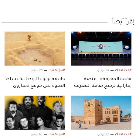
إقرأ أيضاً
#مجتمعك
#مجتمعك
29 يوليو
28 يوليو
«قمة المعرفة».. منصة
جامعة بولونيا الإيطالية تسلط
إماراتية ترسخ ثقافة المعرفة
الضوء على موقع «ساروق
عالمياً
الحديد الأثري»
#مجتمعك
#مجتمعك
22 يوليو
10 يوليو