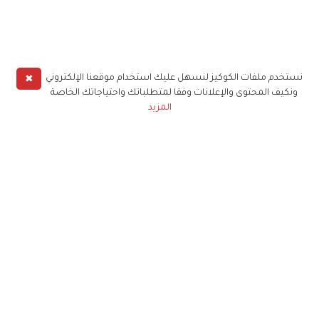
✖
نستخدم ملفات الكوكيز لنسهل عليك استخدام موقعنا الإلكتروني
ونكيف المحتوى والإعلانات وفقا لمتطلباتك واحتياجاتك الخاصة
المزيد
حملوا تطبيق
زهرة الخليج