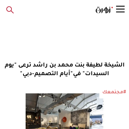
الشيخة لطيفة بنت محمد بن راشد ترعى "يوم
السيدات" في"أيام التصميم-دبي"
#مجتمعك