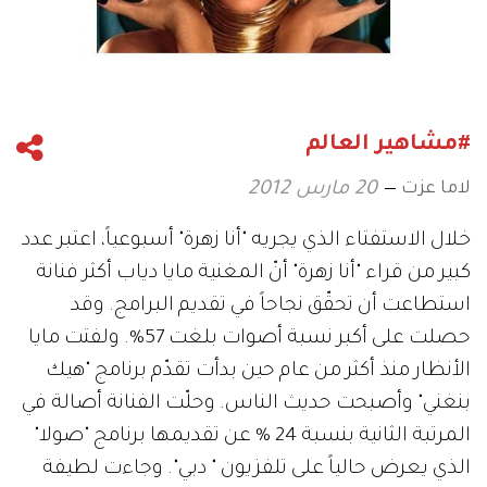
#مشاهير العالم
لاما عزت
20 مارس 2012
خلال الاستفتاء الذي يجريه "أنا زهرة" أسبوعياً، اعتبر عدد
كبير من قراء "أنا زهرة" أنّ المغنية مايا دياب أكثر فنانة
استطاعت أن تحقّق نجاحاً في تقديم البرامج. وقد
حصلت على أكبر نسبة أصوات بلغت 57%. ولفتت مايا
الأنظار منذ أكثر من عام حين بدأت تقدّم برنامج "هيك
بنغني" وأصبحت حديث الناس. وحلّت الفنانة أصالة في
المرتبة الثانية بنسبة 24 % عن تقديمها برنامج "صولا"
الذي يعرض حالياً على تلفزيون " دبي". وجاءت لطيفة