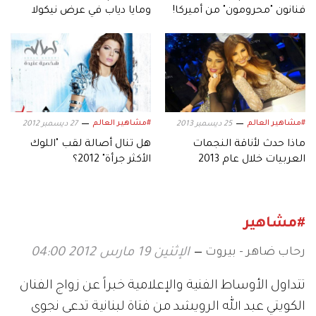
فنانون "محرومون" من أميركا!
ومايا دياب في عرض نيكولا
جبران
#مشاهير العالم
#مشاهير العالم
25 ديسمبر 2013
27 ديسمبر 2012
ماذا حدث لأناقة النجمات
هل تنال أصالة لقب "اللوك
العربيات خلال عام 2013
الأكثر جرأة" 2012؟
#مشاهير
رحاب ضاهر - بيروت
الإثنين 19 مارس 2012 04:00
تتداول الأوساط الفنية والإعلامية خبراً عن زواج الفنان
الكويتي عبد الله الرويشد من فتاة لبنانية تدعى نجوى