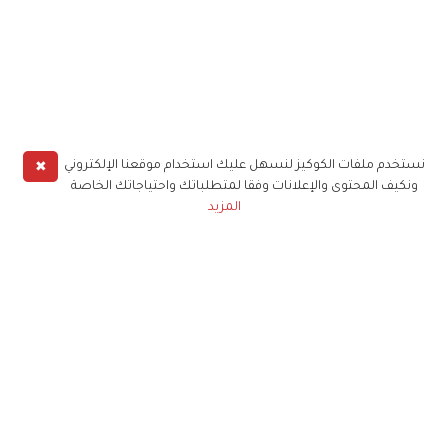
✖
نستخدم ملفات الكوكيز لنسهل عليك استخدام موقعنا الإلكتروني
ونكيف المحتوى والإعلانات وفقا لمتطلباتك واحتياجاتك الخاصة
المزيد
حملوا تطبيق
زهرة الخليج