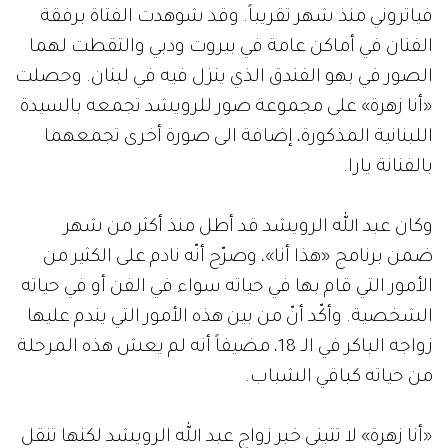
فياتروني منذ شهر تقريباً. وقد شوهدت الفتاة برفقة
الفنان في أماكن عامة في بيروت ودبي والتقطت لهما
الصور في بهو الفندق الذي ينزل فيه في لبنان. وحصلت
«أنا زهرة» على مجموعة صور للرويشد تجمعه بالسيدة
اللبنانية المذكورة، إضافة الى صورة أخرى تجمعهما
بالفنانة يارا.
وكان عبد الله الرويشد قد أطل منذ أكثر من شهر
ضمن برنامج «هذا أنا»، وصرّح أنّه نادم على الكثير من
الأمور التي قام بها في حياته سواء في الفن أو في حياته
الشخصية. وأكّد أنّ من بين هذه الأمور التي يندم عليها
زواجه الباكر في الـ 18، مضيفاً أنه لم يعش هذه المرحلة
من حياته كباقي الشباب.
«أنا زهرة» لا تتبنى خبر زواج عبد الله الرويشد لكنها تنقل