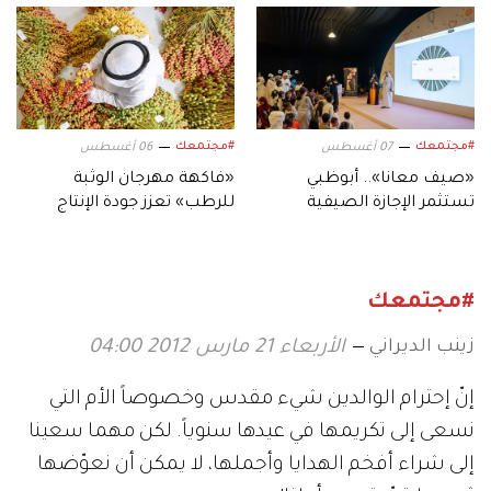
#مجتمعك
#مجتمعك
07 أغسطس
06 أغسطس
«صيف معانا».. أبوظبي
«فاكهة مهرجان الوثبة
تستثمر الإجازة الصيفية
للرطب» تعزز جودة الإنتاج
بفعاليات متنوعة
المحلي لثمار الإمارات
#مجتمعك
زينب الديراني
الأربعاء 21 مارس 2012 04:00
إنّ إحترام الوالدين شيء مقدس وخصوصاً الأم التي
نسعى إلى تكريمها في عيدها سنوياً. لكن مهما سعينا
إلى شراء أفخم الهدايا وأجملها، لا يمكن أن نعوّضها