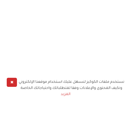
✖
نستخدم ملفات الكوكيز لنسهل عليك استخدام موقعنا الإلكتروني
ونكيف المحتوى والإعلانات وفقا لمتطلباتك واحتياجاتك الخاصة
المزيد
حملوا تطبيق