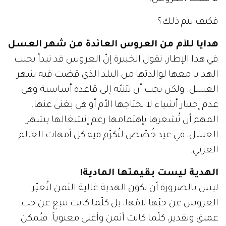
فكيف يتم ذلك؟
هدايا للأم من العروس العائدة من شهر العسل
في هذا الإطار، تقول الخبيرة إنّ العروس قد تبدأ بجلب
الهدايا معها لوالدتها من البلد الذي قضت فيه شهر
العسل. ولكن يجب أن تتنبّه إلى قاعدة أساسية وهي
عدم إختيار أشياء لا تحتاجها الأم أو هي بغنى عنها.
المهم أن تُشعرها بإهتمامها رغم إنشغالها بشهر
العسل، في عيد خُصّص لتُكرّم فيه كل أمهات العالم
العربي.
الهدية ليست بقيمتها المادية!
ليس بالضرورة أن تكون الهدية غالية الثمن لتُعبّر
العروس عن حبّها لأمّها، بل كلّما كانت تنبع عن حب
عميق وتقدير، كلّما كانت أثمن وأغلى معنوياً. فيُمكن