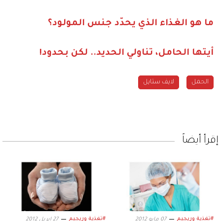
ما هو الغذاء الذي يحدّد جنس المولود؟
أيتها الحامل، تناولي الحديد.. لكن بحدود!
الحمل
لايف ستايل
إقرأ أيضاً
#تغذية وريجيم
#تغذية وريجيم
07 مايو 2012
27 ابريل 2012