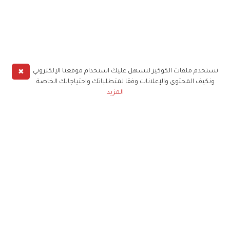
✖
نستخدم ملفات الكوكيز لنسهل عليك استخدام موقعنا الإلكتروني
ونكيف المحتوى والإعلانات وفقا لمتطلباتك واحتياجاتك الخاصة
المزيد
حملوا تطبيق
زهرة الخليج