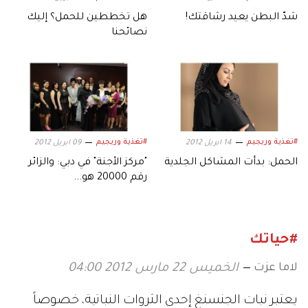
شدّ البطن يعيد رشاقتك!
هل تخططين للحمل؟ إليك
نصائحنا
#تغذية وريجيم
#تغذية وريجيم
14 ابريل 2012
09 ابريل 2012
الحمل: بدأت المشاكل الجلدية
"مركز الأجنة" في دبي: والزائر
رقم 20000 هو...
#حياتك
لاما عزت
الخميس 22 مارس 2012 04:00
يعتبر نبات الجنسنغ إحدى الثروات النباتية، خصوصاً