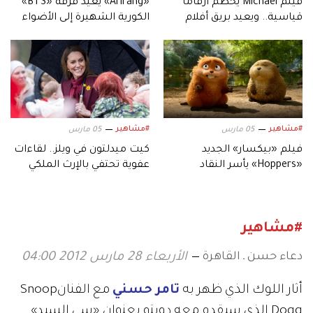
فيلم Michael يحطم أرقامًا
«Arirang» يُعيد فرقة «BTS»
قياسية.. ويعيد بريق أفلام
الكورية الشهيرة إلى الأضواء
السيرة الموسيقية
#مشاهير
#مشاهير
05 مارس
05 مارس
فيلم «بيكسار» الجديد
كيت ميدلتون في ويلز.. لقاءات
«Hoppers» يأسر النقاد
عفوية تحتفي بالإرث الملكي
بعالمه.. وشخصياته المميزة
#مشاهير
دعاء حسن ـ القاهرة
الأربعاء 28 مارس 2012 04:00
أثار اللوك الذي ظهر به
تامر حسني
مع الفنان
Snoop
Dogg
الذي سيقدم معه دويتو بعنوان «سي السيد»