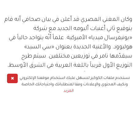
وكان المغني المصري قد أعلن في بيان صحافي أنه قام
بتوقيع ثاني أغنيات ألبومه الجديد مع شركة
«يونيفرسال ميديا» الأميركية. علماً أنّه يتواجد حالياً في
هوليوود. والأغنية الجديدة بعنوان «سي السيد»
سيقدّمها تامر في توزيعين مختلفين. سيتم طرح
التوزيع الأول قريباً باللغة العربية في الشرق الأوسط،
والثاني بالانكليزية سيُطرح مع الألبوم المقبل.
✖
نستخدم ملفات الكوكيز لنسهل عليك استخدام موقعنا الإلكتروني
ونكيف المحتوى والإعلانات وفقا لمتطلباتك واحتياجاتك الخاصة
المزيد
علماً أنّ الأغنية من كلمات وألحان تامر حسني وتوزيع
كريم عبد الوهاب. وسوف يقوم الفنان
Snoop Dogg
بكتابة وتلحين الجزء الخاص به. أما النسخة الانكليزية،
فسوف يقوم تامر بكتابتها وتلحينها مع الكاتب