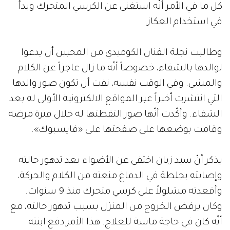
كل ما في الأمر أنّه استغنى عن الكرسي المتحرك وبدأ
في استخدام العكاز.
وطالبت نجلة الفنان الكوميدي من المحبين أن يدعوا
لوالدها بالشفاء، خصوصاً أنّه ما زال عاجزاً عن الكلام
والمشي. وفي الوقت نفسه، نفت أن تكون صور والدها
التي انتشرت أخيراً عبر المواقع الالكترونية الأولى له بعد
الشفاء. وأكّدت أنّها صور التقطتها له خلال فترة مرضه
وقامت بوضعها على صفحتها على «فايسبوك».
يذكر أنّ سيد زيان اختفى عن الأضواء بعد تدهور حالته
وإصابته بجلطة في الدماغ منعته من الكلام والحركة،
وأقعدته مشلولاً على كرسي متحرك منذ 9 سنوات.
وكان يرفض الخروج من المنزل بسبب تدهور حالته، مع
أنّه كان في حاجة ماسة للعلاج. هذا الأمر دفع ابنته