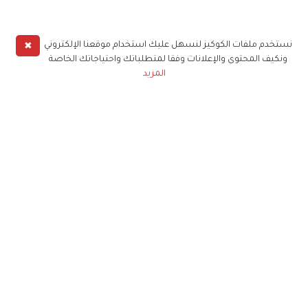
✖
نستخدم ملفات الكوكيز لنسهل عليك استخدام موقعنا الإلكتروني
ونكيف المحتوى والإعلانات وفقا لمتطلباتك واحتياجاتك الخاصة
المزيد
حملوا تطبيق
زهرة الخليج
الاشتراك للحصول على ملخص أسبوعي على بريدك
الإلكتروني