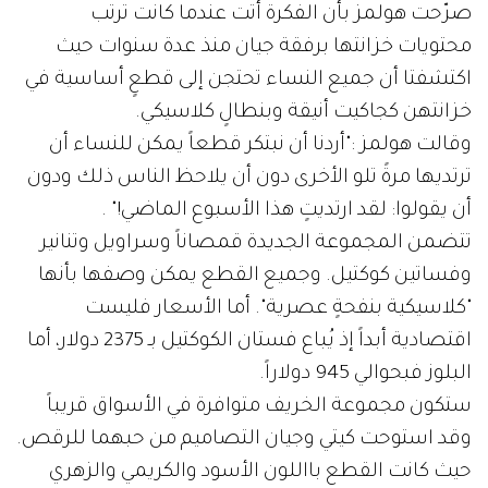
صرّحت هولمز بأن الفكرة أتت عندما كانت ترتب
محتويات خزانتها برفقة جيان منذ عدة سنوات حيث
اكتشفتا أن جميع النساء تحتجن إلى قطعٍ أساسية في
خزانتهن كجاكيت أنيقة وبنطالٍ كلاسيكي.
وقالت هولمز :"أردنا أن نبتكر قطعاً يمكن للنساء أن
ترتديها مرةً تلو الأخرى دون أن يلاحظ الناس ذلك ودون
أن يقولوا: لقد ارتديتٍ هذا الأسبوع الماضي!" .
تتضمن المجموعة الجديدة قمصاناً وسراويل وتنانير
وفساتين كوكتيل. وجميع القطع يمكن وصفها بأنها
"كلاسيكية بنفحةٍ عصرية". أما الأسعار فليست
اقتصادية أبداً إذ يُباع فستان الكوكتيل بـ 2375 دولار، أما
البلوز فبحوالي 945 دولاراً.
ستكون مجموعة الخريف متوافرة في الأسواق قريباً
وقد استوحت كيتي وجيان التصاميم من حبهما للرقص.
حيث كانت القطع بااللون الأسود والكريمي والزهري