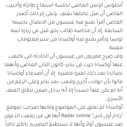
أنجلوس الإثنين الماضي لجلسة استماعٍ طارئة وأخبرت
القاضي أن ميل عاملها بعنف. وعلى إثر ذلك أصدر
القاضي أمراً يمنع فيه غيبسون من الاتصال بحبيبته
السابقة، إلا أن محاميه طالب بحق ميل في زيارة ابنته
لوسيا وبأمرٍ يمنع فيه أوكسانا من نشر معلوماتٍ
معينة.
وقد صرح مقربون من غيبسون أن الحادثة التي تكلمت
عنها أوكسانا جرت في يناير- كانون الثاني الماضي وأنهما
تصالحا بعد ذلك لقترةٍ قصيرة. إلا أن أصدقاء أوكسانا
قالوا بأن حوادث أخرى وقعت بعد يناير وعلى الرغم من
أنه لم يكن عنفاً جسدياً إلا أنه يدخل ضمن نطاق العنف
الأسري.
أوكسانا لم تعلق على الموضوع ولكنها صرحت لموقع
"رادار أون لاين" Radar online أنها هي من رفعت الدعوى
ضد غيبسون أولاً وأنها لا تستطيع التصريح بالكثر حالياً