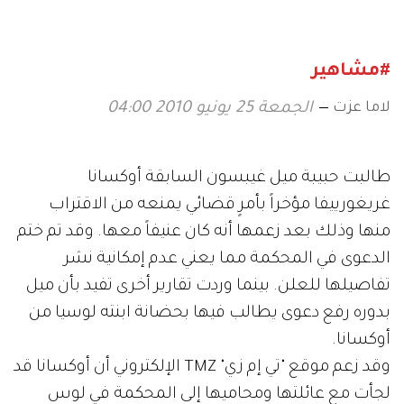
#مشاهير
لاما عزت
الجمعة 25 يونيو 2010 04:00
طالبت حبيبة ميل غيبسون السابقة أوكسانا
غريغورييفا مؤخراً بأمرٍ قضائي يمنعه من الاقتراب
منها وذلك بعد زعمها أنه كان عنيفاً معها. وقد تم ختم
الدعوى في المحكمة مما يعني عدم إمكانية نشر
تفاصيلها للعلن. بينما وردت تقارير أخرى تفيد بأن ميل
بدوره رفع دعوى يطالب فيها بحضانة ابنته لوسيا من
أوكسانا.
وقد زعم موقع "تي إم زي" TMZ الإلكتروني أن أوكسانا قد
لجأت مع عائلتها ومحاميها إلى المحكمة في لوس