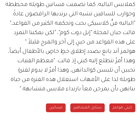
كملابس الباليه، كما تضمنت فساتين طويلة مخططة
وجوارب للساقين تشبه التي يرتديها الراقصون عادةً.
"الباليه فنٌّ كلاسيكي بحت وتحكمه الكثير من القواعد،"
قالت جيان لمجلة "إيل دوت كوم"، "لكن يمكننا التمرد
على هذه القواعد من حينٍ إلى آخر والمرح قليلاً."
هولمز آند يانغ بصدد إطلاق خطٍ خاصٍ بالأطفال أيضاً،
وهذا أمرٌ تتطلع إليه كيتي إذ قالت: "معظم الفتيات
تحببن أن تلبسن كوالداتهن، وهذا أمرٌ لا يدوم لفترةٍ
طويلة لذا على الأمهات استغلال هذه الفترة من حياة
بناتهن بأن يمرحن معاً بارتداء ملابس متشابهة."
كيتي هولمز
ستايل المشاهير
فساتين