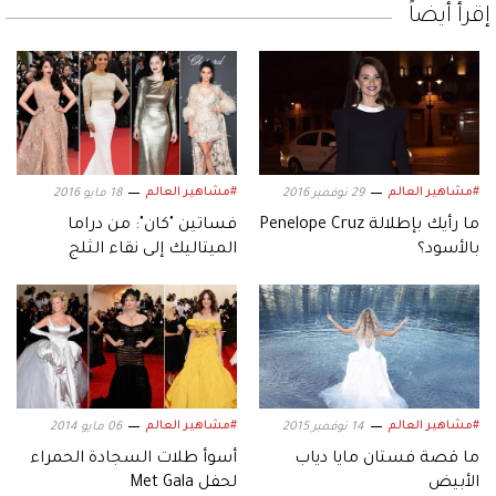
إقرأ أيضاً
#مشاهير العالم
#مشاهير العالم
29 نوفمبر 2016
18 مايو 2016
ما رأيك بإطلالة Penelope Cruz
فساتين "كان": من دراما
بالأسود؟
الميتاليك إلى نقاء الثلج
#مشاهير العالم
#مشاهير العالم
14 نوفمبر 2015
06 مايو 2014
ما قصة فستان مايا دياب
أسوأ طلات السجادة الحمراء
الأبيض
لحفل Met Gala