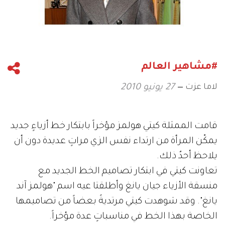
#مشاهير العالم
لاما عزت
27 يونيو 2010
قامت الممثلة كيتي هولمز مؤخراً بابتكار خط أزياءٍ جديد
يمكّن المرأة من ارتداء نفس الزي مراتٍ عديدة دون أن
يلاحظ أحدٌ ذلك.
تعاونت كيتي في ابتكار تصاميم الخط الجديد مع
منسقة الأزياء جيان يانغ وأطلقتا عيه اسم "هولمز آند
يانغ". وقد شوهدت كيتي مرتديةً بعضاً من تصاميمها
الخاصة بهذا الخط في مناسباتٍ عدة مؤخراً.