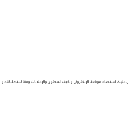
ليك استخدام موقعنا الإلكتروني ونكيف المحتوى والإعلانات وفقا لمتطلباتك وا
حملوا ت
ص
زهرة ال