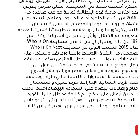
” وبدعم من “"مجلس دبي للتصميم والأزياء”.
عروض أزياء في
مفكرة أنشطة مدينة دبي النشيطة، انطلق بعرض بعرض
فقد اختارت مجلة فوغ الإيطالية ثمانية مواهب صاعدة من
المنطقة والعالم لتقدم عروض مجموعاتها لربيع 2016 من الأزياء الجاهزة أمام الضيوف ومنهم رئيسة تحرير
مجلة فوغ الإيطالية فرانكا سوزاني ومؤسسة بورو 24/7 ميروسلافا دوما والمصمم الفرنسي كريستيان
ناني كريكور جابوتيان، والعلامة القطرية “ذا كيس”، العائدة
للأخوات هند وغادة ومها السباعي، والمصممة السعودية ريم الكنهل، وآرثر أربيسر من أستراليا، و L72 من
مسابقة Who is On
كما قدمت تجربة الموضة من فوغ في دبي لعام 2015 النسخة الأولى من مسابقة Who is On Next
مصممين من الشرق الأوسط وآسيا وأفريقيا وتشتمل على
رجالية والاكسسوارات. حيث يحظى الفائزون بهذه المسابقة،
بعد أن تختارهم لجنة دولية، بفرصة بيع منتجاتهم على موقع Yoox.com وفي متجر مؤقت في مول دبي،
 وأسبوع الموضة في ميلان وقصر موراندو خلال أسبوع
قة مصممة الاكسسوارات اللبنانية نتالي طراد، ومصمم
 الأزياء النسائية الإماراتية مريم عميرة والمصممان
تام وإطلالات بيضاء على السجادة البيضاء
اختتم الحدث
في فندق أرماني على سفح برج خليفة ومطل على النافورة
سجادة البيضاء، ومن بينهم ألبيرتا فيريتي بيتر دونداس
 و إنجي شلهوب وديالا مكي وبراين بوي. وقدم كل من كارلا