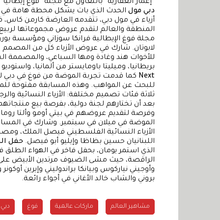
“إعمار العقارية” بالتعاون مع مجلة “فوغ إيطاليا
دبي مول
الحدث الذي بات يشكل محطة هامة في 
أزياء في مول دبي، تتقدمه العارضة كارمن كاس، 
لابوتان. شارك في عروض الأزياء كل من المصمم اللب
بريطانيا، وميليتا باومايستر من ألمانيا، واستوديو 189 من غانا، وتشياو لي من الصين.
Next
للبحث عن المواهب. وهذه المسابقة مفتوحة لل
ثلاثة فئات تصميم مختلفة: الأزياء النسائية وال
وفرصة لتقديم عروضهم في بيتي أومو وألتا روما
الموضة في ميلان في سبتمبر. وشارك في المساب
الأزياء النسائية الفلسطيني فيصل الملك، ومصممة
اللبنانيان حسين بظاظا وإيليو أبو فيصل.
حفل الخ
الذي استمر يومان، بحفل فاخر في الهواء الطلق 
الراقصة، حيث مشى الضيوف مرتدين الأبيض على ال
وأوجيني نياركوس وبيانكا براندوليني وإيرين أوكونر
بروني والشاب خالد الأغاني في أجواء رائعة.
مشاهير العالم
ماركات عالمية
فوغ
دبي