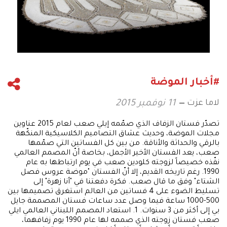
#أخبار الموضة
لاما عزت
11 نوفمبر 2015
تصدّر فستان الزفاف الذي صمّمه إيلي صعب لعام 2015 عناوين
مجلات الموضة، وحديث عشاق التصاميم الكلاسيكية المنكّهة
بالرقي والحداثة والأناقة. من بين كل الفساتين التي صمّمها
صعب، يعد الفستان الأخير الأجمل، بخاصة أنّ المصمم العالمي
نفّذه خصيصاً لزوجته كلودين صعب في يوم ارتباطها به عام
1990. رغم تاريخه القديم، إلا أنّ الفستان "موضة عروس فصل
الشتاء" وفق ما قال صعب. فكرة دفعتنا في "أنا زهرة" إلى
تسليط الضوء على 4 فساتين من العالم استغرق تصميمها بين
500-1000 ساعة فيما وصل عدد ساعات فستان المصممة جايل
بي إلى أكثر من 3 سنوات. 1. استعاد المصمم اللبناني العالمي ايلي
صعب فستان زوجته الذي صممه لها عام 1990 يوم زفافهما،