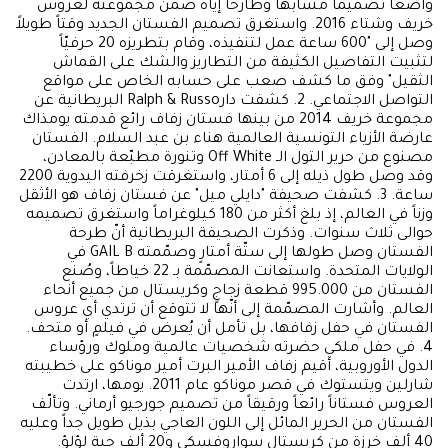
واضعاً تصميماً مشابهاً وطارحاً إياه ضمن مجموعته لعروس
خريف وشتاء 2016. واستغرق تصميم الفستان الجديد وقتاً طويلاً
وصل إلى "600 ساعة عمل لتنفيذه، وقام بتطريزه 20 حرفيّاً
لتثبيت التفاصيل الكثيفة من التطاريز والشك على القماش
الثقيل" وفق ما كشف صعب على حسابه الخاص على مواقع
التواصل الاجتماعي. 2. كشفت دارRalph & Russo البريطانية عن
مجموعة خريف 2014 من بينها فستان زفاف رائع قدمته يومذاك
عارضة الأزياء التونسية العالمية هناء بن عبد السلام. الفستان
مصنوع من حرير التول الـ Off White وتنورة مطبّعة بالمعادن،
وقد وصل طول ذيله إلى 6 أمتار، واستغرقت زخرفته اليدوية 2200
ساعة. 3. كشفت صحيفة "دايلي ميل" عن فستان زفاف هو الأثقل
وزناً في العالم، إذ بلغ أكثر من 180 كيلوغراماً واستغرق تصميمه
حوالى ثلاث سنوات. وذكرت الصحيفة البريطانية أنّ طرحة
الفستان وصل طولها إلى ستّة أمتارٍ وصمّمته GAIL B في
الولايات المتحدة. واستعانت المصمّمة بـ 22 خياطاً، وصُنع
الفستان من 995.000 قطعة زجاجٍ وكريستال من جميع أنحاء
العالم. وأشارت المصمّمة إلى أنّها لا تتوقع أن ترتدي أي عروس
الفستان في حفل زفافها، بل تأمل أن يُعرض في فيلمٍ أو متحف.
4. في حفل ملكي حضرته شخصيات عالمية وملوك ورؤساء
الدول الأوروبية، أقيم زفاف الأمير البرت أمير موناكو على خطيبته
شارلين ويتستوك في قصر موناكو عام 2011. يومها، ارتدت
العروس فستاناً رائعاً ورقيقاً من تصميم جورجيو أرماني. وتألّف
الفستان من الحرير المائل إلى اللون العاجي بذيل طويل جداً وعليه
40 ألف خرزة من كريستال سواروفسكي و20 ألف حبة لؤلؤ.