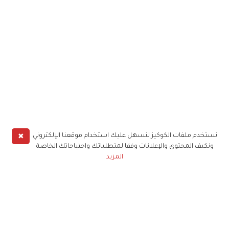
✖
نستخدم ملفات الكوكيز لنسهل عليك استخدام موقعنا الإلكتروني
ونكيف المحتوى والإعلانات وفقا لمتطلباتك واحتياجاتك الخاصة
المزيد
حملوا تطبيق
زهرة الخليج