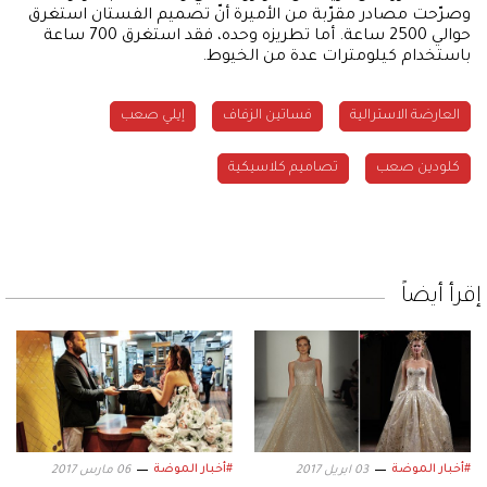
وصرّحت مصادر مقرّبة من الأميرة أنّ تصميم الفستان استغرق
حوالي 2500 ساعة. أما تطريزه وحده، فقد استغرق 700 ساعة
باستخدام كيلومترات عدة من الخيوط.
العارضة الاسترالية
فساتين الزفاف
إيلي صعب
كلودين صعب
تصاميم كلاسيكية
إقرأ أيضاً
#أخبار الموضة
#أخبار الموضة
03 ابريل 2017
06 مارس 2017