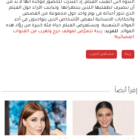
الندوة التي أعقبت الفيلم، إذ اعتذرت للحضور مؤكدة أنّها لا بد من
أن تنصرف لطفليها اللذين ينتظرانها. وتباينت الآراء حول الفيلم
الذي تدور أحداثه في يوم واحد حول مجموعة من القصص
والحكايات الانسانية لبعض الأشخاص الذين يتواجدون في أحد
الموالد الشعبية. ويستعرض الفيلم حياة فئة كبيرة من روّاد هذه
الموالد.
للمزيد:
زينة تتعرّض لموقف حرج وتهرب من القنوات
الفضائية!
زينة
مشاهير العرب
إقرأ أيضاً