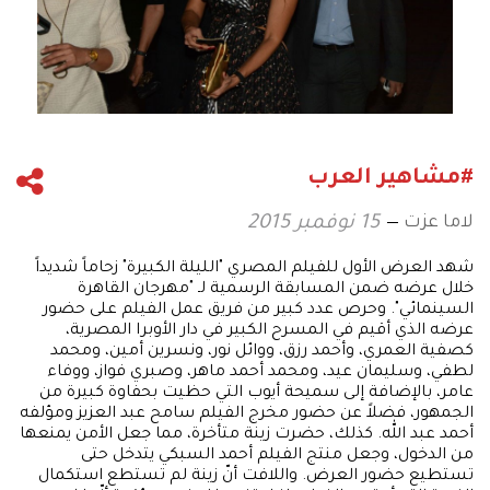
#مشاهير العرب
لاما عزت
15 نوفمبر 2015
شهد العرض الأول للفيلم المصري "الليلة الكبيرة" زحاماً شديداً
خلال عرضه ضمن المسابقة الرسمية لـ "مهرجان القاهرة
السينمائي". وحرص عدد كبير من فريق عمل الفيلم على حضور
عرضه الذي أقيم في المسرح الكبير في دار الأوبرا المصرية،
كصفية العمري، وأحمد رزق، ووائل نور، ونسرين أمين، ومحمد
لطفي، وسليمان عيد، ومحمد أحمد ماهر، وصبري فواز، ووفاء
عامر، بالإضافة إلى سميحة أيوب التي حظيت بحفاوة كبيرة من
الجمهور، فضلاً عن حضور مخرج الفيلم سامح عبد العزيز ومؤلفه
أحمد عبد الله. كذلك، حضرت زينة متأخرة، مما جعل الأمن يمنعها
من الدخول، وجعل منتج الفيلم أحمد السبكي يتدخل حتى
تستطيع حضور العرض. واللافت أنّ زينة لم تستطع استكمال