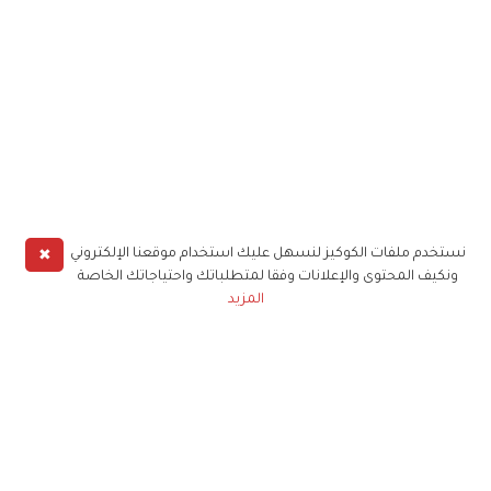
✖
نستخدم ملفات الكوكيز لنسهل عليك استخدام موقعنا الإلكتروني
ونكيف المحتوى والإعلانات وفقا لمتطلباتك واحتياجاتك الخاصة
المزيد
حملوا تطبيق
زهرة الخليج