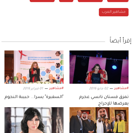
مشاهير العرب
إقرأ أيضاً
#مشاهير
#مشاهير
02 مايو 2016
01 فبراير 2016
تمزق فستان نانسي عجرم
"السفيرة" يسرا... حبيبة النجوم
يعرضها للإحراج