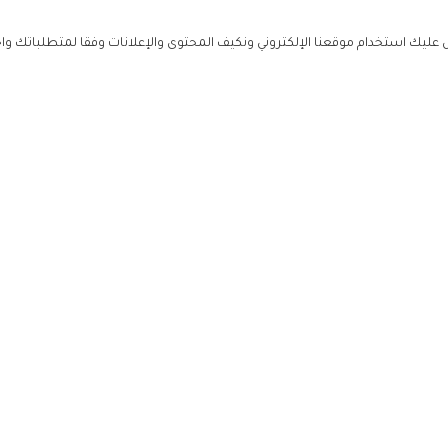
ليك استخدام موقعنا الإلكتروني ونكيف المحتوى والإعلانات وفقا لمتطلباتك وا
حملوا ت
ص
زهرة ال
ي
من نحن
تواصل معنا
سياسة ال