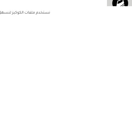
نستخدم ملفات الكوكيز لنسهل ع
الاشتراك للحصول على ملخ
أسبوعي على بريدك الإلكتروني
الرئيسية
مشاهير
أناقتك
لن تتم مشاركة بياناتكم الشخصية مع أ
جمالك
طرف ثالث
مجتمعك
حياتك
منزلك
حقوق الطبع والنشر زهرة الخليج 2022. جميع الحقوق محفوظة
مطبخك