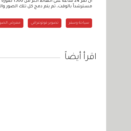
أن تمر 24 س
مسترشداً بالوقت، ثم يتم دمج كل تلك الصور وال
سياحة وسفر
تصوير فوتوغرافي
معرض الصور
اقرأ أيضاً