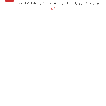
ونكيف المحتوى والإعلانات وفقا لمتطلباتك واحتياجاتك الخاصة
المزيد
حملوا تطبيق
زهرة الخليج
الاشتراك للحصول على ملخص أسبوعي على بريدك
الإلكتروني