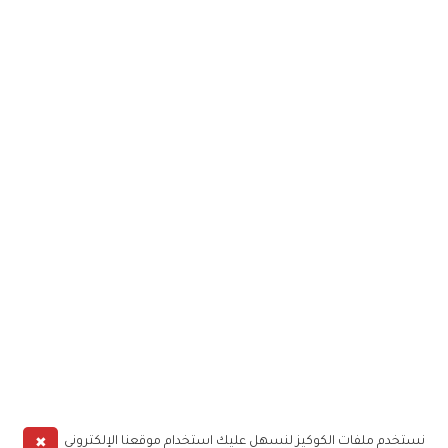
✖
نستخدم ملفات الكوكيز لنسهل عليك استخدام موقعنا الإلكتروني