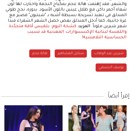
والشعر، فقد إهتمت هالة عجم بمكياج النجمة واختارت لها لون
شفاه أحمر داكن مع ظلال عينين باللون الأسود. بدوره، نجح طوني
المندلق في تنفيذ تسريحة بسيطة أشبه بـ "شينيون" قصير مع
غرة جانبية، كما أدخل المندلق بعض خصل الشعر الشقراء فبدا
شعر شيرين ملوناً.
المزيد:
كشخة اليوم: بلقيس أناقة متجدّدة
واللمسة لبنانية
الإكسسوارات المعدنية قد تسبب
الحساسية التلامسية!
شيرين عبد الوهاب
ستايل المشاهير
هالة عجم
يوسف الجسمي
إقرأ أيضاً