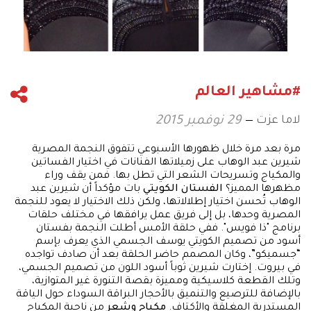
#مشاهير العالم
لاما عزت
29 نوفمبر 2015
مرة بعد مرة خلال ظهورها الأسبوعي تتفوق النجمة المصرية
شيرين عبد الوهاب على زميلاتها الفنانات في اختيار الفساتين
والمكياج وتسريحات الشعر التي تطل بها. فمن يقف وراء
مظهرها المميز؟
الفستان الكويتي
بات مؤكداً أن شيرين عبد
الوهاب تُحسن اختيار إطلالاتها، ولكن ذلك الاختيار لا يعود للنجمة
المصرية وحدها، بل إلى فريق عمل يرافقها في مختلف حلقات
برنامج "ذا فويس". ففي حلقة الأمس أطلت النجمة بفستان
أسود من تصميم الكويتي يوسف الجسمي الذي يعرف بإسم
“جسميكو”، وكان المصمم حاضر الحلقة بعد أن صادف تواجده
في بيروت. إختارت شيرين ثوباً أسود اللون من تصميم الجسمي،
وتلك القطعة كلاسيكية ومميزة بقصة التنورة غير المتوازية،
بالإضافة للترصيع والتنميق بالأحجار البراقة السوداء حول الياقة
المستدرية المغلقة والأكتاف.
مكياج وشعر
من ناحية المكياج