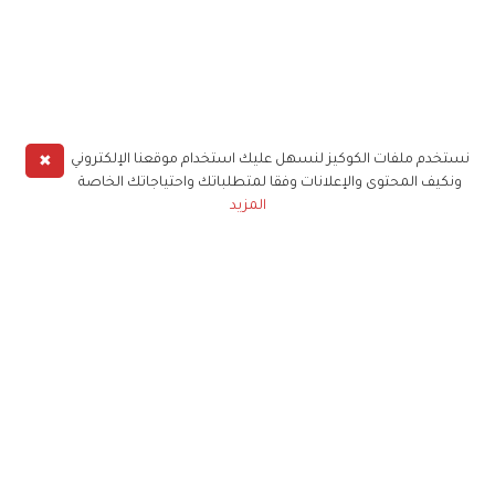
✖
نستخدم ملفات الكوكيز لنسهل عليك استخدام موقعنا الإلكتروني
ونكيف المحتوى والإعلانات وفقا لمتطلباتك واحتياجاتك الخاصة
المزيد
حملوا تطبيق
زهرة الخليج