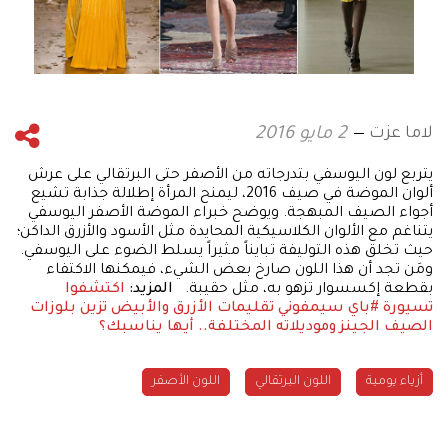
لاما عزت
2 مايو 2016
يتربع لون اليوسفي بتدرجاته من الأصفر حتى البرتقالي على عرش
ألوان الموضة في صيف 2016، ليمنح المرأة إطلالة جذابة تشيع
أجواء الصيف المبهجة. ويوضح خبراء الموضة الأصفر اليوسفي
يتناغم مع الألوان الكلاسيكية المحايدة مثل الأسود والأزرق الداكن؛
حيث تخلق هذه التوليفة تبايناً مثيراً يسلط الضوء على اليوسفي.
ومَن تجد أن هذا اللون صارخ بعض الشيء، فيمكنها الاكتفاء
بقطعة إكسسوار تزهو به، مثل حقيبة.
المزيد:
اكتشفوا
تسيورة #باي سيمفوني
تقليمات الأزرق والأبيض تزين بلوزات
الصيف
الجينز وموديلاته المختلفة.. أيها يناسبك؟
أزياء يومية
اللون البرتقالي
اللون الأصفر