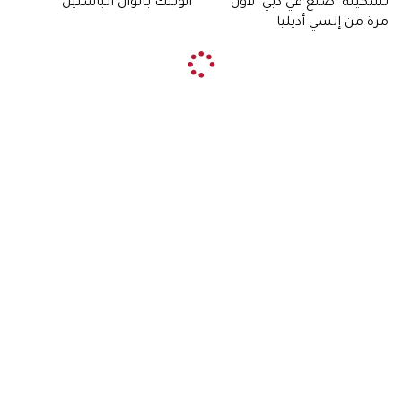
تشكيلة "صنع في دبي" لأول
أنوثتك بألوان الباستيل
مرة من إلسي أديليا