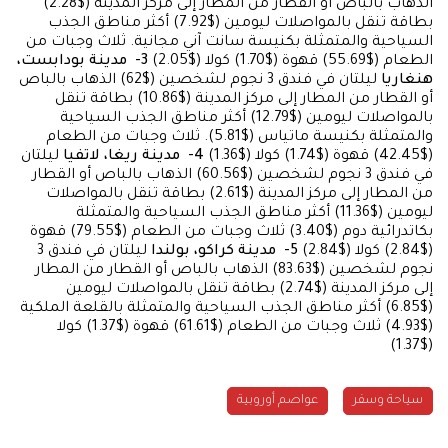
الذهاب بالباص أو القطار من المطار إلى مركز المدينة ($2.28)
بطاقة تنقل بالمواصلات ليومين ($7.92) أكثر مناطق الجذب
السياحية والمتمثلة بكنيسة سانت آني مجانية. ثلاث وجبات من
الطعام ($55.69) قهوة ($1.70) كولا ($2.05)
3- مدينة بودابست،
هنغاريا
ليلتان في فندق 3 نجوم لشخصين ($62) الذهاب بالباص
أو القطار من المطار إلى مركز المدينة ($10.86) بطاقة تنقل
بالمواصلات ليومين ($12.79) أكثر مناطق الجذب السياحية
والمتمثلة بكنيسة ماتياس ($5.81). ثلاث وجبات من الطعام
($42.45) قهوة ($1.74) كولا ($1.36)
4- مدينة ريغا، لاتفيا
ليلتان
في فندق 3 نجوم لشخصين ($60.56) الذهاب بالباص أو القطار
من المطار إلى مركز المدينة ($2.61) بطاقة تنقل بالمواصلات
ليومين ($11.36) أكثر مناطق الجذب السياحية والمتمثلة
بكاتدرائية دوم ($3.40) ثلاث وجبات من الطعام ($79.55) قهوة
($2.84) كولا ($2.84)
5- مدينة كراكو، بولندا
ليلتان في فندق 3
نجوم لشخصين ($83.63) الذهاب بالباص أو القطار من المطار
إلى مركز المدينة ($2.74) بطاقة تنقل بالمواصلات ليومين
($6.85) أكثر مناطق الجذب السياحية والمتمثلة بالقلعة الملكية
($4.93) ثلاث وجبات من الطعام ($61.61) قهوة ($1.37) كولا
($1.37)
سياحة وسفر
عواصم أوروبية