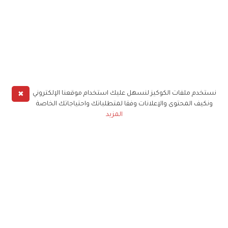
✖
نستخدم ملفات الكوكيز لنسهل عليك استخدام موقعنا الإلكتروني
ونكيف المحتوى والإعلانات وفقا لمتطلباتك واحتياجاتك الخاصة
المزيد
حملوا تطبيق
زهرة الخليج