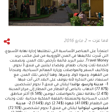
لاما عزت
2 مايو 2016
اعتماداً على العناصر الأساسية التي تتطلبها إجازة نهاية الأسبوع،
التي قُدرت تكاليفها في المدن الأوروبية من قبل مكتب بريد
Travel Money، نشر البريد قائمة بأرخص تلك المدن، وتضمنت
الخدمة ثلاث وجبات طعام، وقضاء ليلتين في فندق 3 نجوم،
وتكاليف السفر والمواصلات وزيارة المعالم السياحية، وفنجاناً
من القهوة، وعبوة كولا، وغيرها، وهنا أرخص تلك المدن، مع
استبعاد ثمن التذكرة لأنه يتوقف على البلاد التي أنت فيها.
1- مدينة وارسو، بولندا
ليلتان في فندق 3 نجوم لشخصين
($77.87) الذهاب بالباص أو القطار من المطار إلى مركز المدينة
($2.41) بطاقة تنقل بالمواصلات ليومين ($6.58) أكثر مناطق
الجذب السياحية والمتمثلة بالقلعة الملكية مجانية. ثلاث وجبات
من الطعام ($41.08) قهوة ($2.74) كولا ($1.64)
2- مدينة
فيلينوس، ليتوانيا
ليلتان في فندق 3 نجوم لشخصين ($72.10)