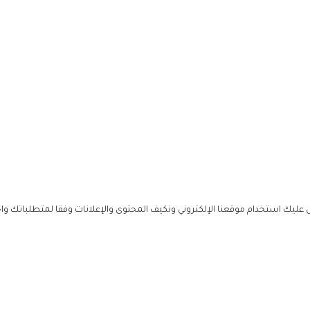
ليك استخدام موقعنا الإلكتروني ونكيف المحتوى والإعلانات وفقا لمتطلباتك وا
حملوا ت
ص
زهرة ال