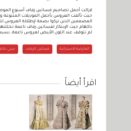
حيث تألقت العروس بأجمل الموديلات المتنوعة وال
المصممين الذين تركوا بصمة لإطلالة العروس لل
باكهام حيث الإبتكار لفساتين زفاف ناعمة تخللتها
لم تتوقف عند اللون الأبيض لعروس ناعمة، بسيط
العارضة الاسترالية
فساتين الزفاف
جيني باكه
اقرأ أيضاً