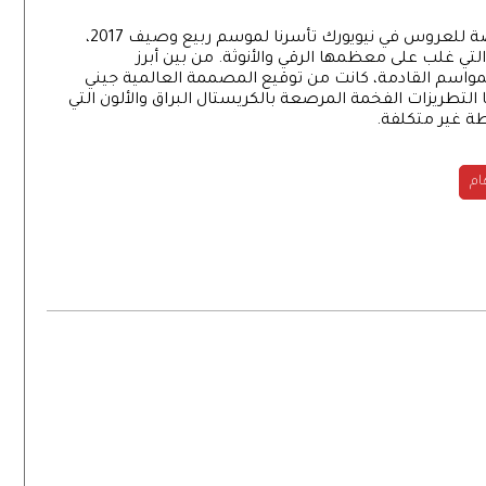
لازالت أجمل تصاميم فساتين زفاف أسبوع الموضة للعروس في نيويورك تأسرنا لموسم ربيع وصيف 2017،
تي غلب على معظمها الرقي والأنوثة. من بين أبرز
مواسم القادمة، كانت من توقيع المصممة العالمية جيني
 التطريزات الفخمة المرصعة بالكريستال البراق والألون التي
ة غير متكلفة.
ام