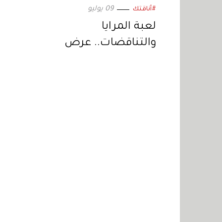
09 يوليو
#أناقتك
لعبة المرايا
والتناقضات.. عرض
استثنائي من «فيكتور
آند رولف»