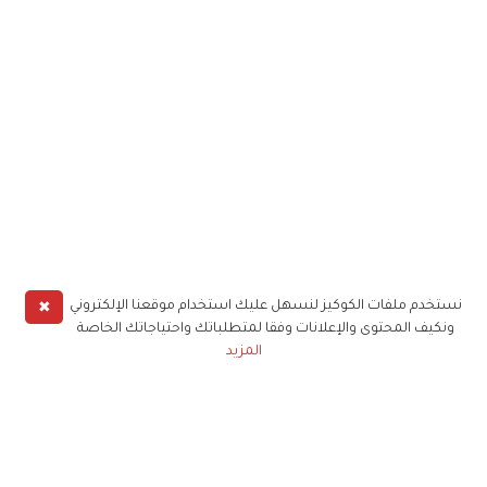
✖
نستخدم ملفات الكوكيز لنسهل عليك استخدام موقعنا الإلكتروني
ونكيف المحتوى والإعلانات وفقا لمتطلباتك واحتياجاتك الخاصة
المزيد
حملوا تطبيق