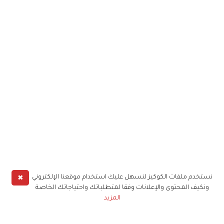
✖
نستخدم ملفات الكوكيز لنسهل عليك استخدام موقعنا الإلكتروني
ونكيف المحتوى والإعلانات وفقا لمتطلباتك واحتياجاتك الخاصة
المزيد