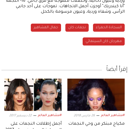
وردية وعيون دخانية، وخصلات متموجة مع فرق جانبي. 16- النجمة
"أنا كيندريك" أوجزت أجمل الاتجاهات: تموجات على أحد جانبي
الرأس، وشفاه وردية، وعيون مرسومة بالكحل.
السجادة الحمراء
نجمات كان
جمال المشاهير
مهرجان كان السينمائي
إقرأ أيضاً
#مشاهير العالم
#مشاهير العالم
26 مارس 2018
22 ديسمبر 2017
مكياج مبتكر من وحي النجمات
أجمل إطلالات النجمات على