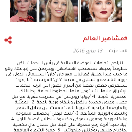
#مشاهير العالم
لاما عزت
13 مايو 2016
تتزاحم اتجاهات الموضة السائدة في رأس النجمات، لكن
خطوطاً بعينها تستقطب اهتمامهن، ويحرصن على إتباعها. وهو
ما حدث عند انطلاق فعاليات مهرجان "كان" السينمائي الدولي في
دورته التاسعة والستين في مدينة "كان" الفرنسية. "أنا زهرة"
تستعرض معكن بعضاً من أسرار الصور التي آثرت النجمات
الإشراق عليها، لتستوحي منها الخطوط العامة لإطلالتك
العصرية الأنيقة. 1- "جوليا روبرتس" في تسريحة عفوية مع ذيل
حصان وعيون محددة بالكحل وشفاه وردية ناعمة. 2- الممثلة
والعارضة الأيرلندية "كاتريونا بالف" جمعت بين جدائل الشعر
والشفاه الوردية المتألقة. 3- "بليك ليفلي" بخصلات متموجة
وشفاه وردية وجفون سموكي مكسوة بالظلال فضية اللون. 4-
"بيلا حديد" آثرت رفع شعرها على هيئة ذيل حصان عالٍ مكتفية
بماكياج طبيعي بوجنتين منحوتتين. 5- حمرة الشفاه الفاقعة