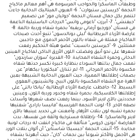
وطبقات الماسكرا والحواجب المرسومة هي أهم معالم ماكياج
النجمة "كريستين ستيوارت". 6- العيون الميتاليك الدخانية جاءت
لتتمم بكل جمال فستان النجمة "جوليان مور" من تصميم
"جيفنشي". 7- أبرزت "ناعومي واتس" الدرجات الباستيلية الناعمة
في فستان "جورجيو أرماني بريفيه" بحمرة شفاه وردية حالمة. 8-
عارضة الأزياء البريطانية "ليلي دونالدسون" تتبع أحدث صيحات
الماكياج ممثلة في شفاه باللون الأحمر الدموي مع حاجبين
ممتلئين. 9- "كيرستين دانسيت" عضو هيئة التحكيم رفعت
شعرها على نحو أنيق وفضلت اللون الأزرق الداكن لماكياج العينين
الدخاني وحمرة الشفاه المحايدة. 10- القديرة "سوزان سارندون"
تممت جمال بذلتها السوداء بنظارة كبيرة تكسر حدتها شفاه
مكسوة بالأحمر المرجاني. 11- لم تتنازل "فيكتوريا بيكهام" عن
بصمات إطلالتها المميزة، حيث العيون الدخانية الشبيهة بعين
الهرة مع الشفاه المكسوة باللون البيج، والشينيون العفوي
البسيط. 12- حافظت عارضة الأزياء الإيطالية "بيانكا بالتي" على
إطلالتها الكلاسيكية، بحمرة شفاه وخدود وردية اللون، وعينين
محددتين بالآي لاينر الأسود، بينما رفعت نصف شعرها وأسدلت
نصفه الآخر. 13- لونت النجمة الفرنسية "فانيسا بارادي" شفتيها
بحمرة تشبه لون بتلات الأزهار، وأمعنت في تحديد عينيها بالآي
لاينر والماسكرا. 14- بإطلالة مسترخية واثقة من نفسها، بدت
العارضة "دوتزن كروس" متألقة في ماكياج انتقت له درجات لونية
محايدة. 15- أثبتت النجمة "جيسيكا شاستاين" أن ألوان بتلات الورد
هي الأجمل والأكثر شيوعاً بين نجمات "كان"، حيث أبهرتنا بشفاه