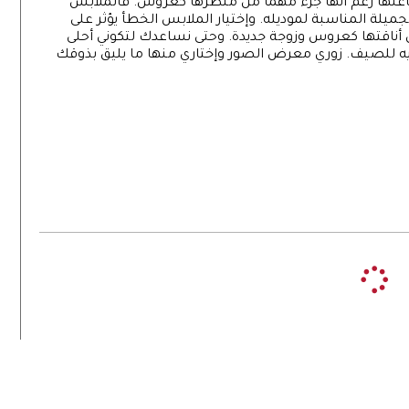
شاغلها رغم أنها جزء مهما من منظرها كعروس. فالملابس
ميلة المناسبة لموديله. وإختيار الملابس الخطأ يؤثر على
 أناقتها كعروس وزوجة جديدة. وحتى نساعدك لتكوني أحلى
ريه للصيف. زوري معرض الصور وإختاري منها ما يليق بذوقك