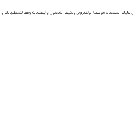
ليك استخدام موقعنا الإلكتروني ونكيف المحتوى والإعلانات وفقا لمتطلباتك وا
حملوا ت
ص
زهرة ال
ي
من نحن
تواصل معنا
سياسة ال