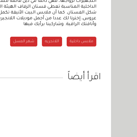
التجهيزات لزواجها، فهي دائما في ذيل قائمة م
الداخلية المناسبة تعطي فستان الزفاف الهيئة الج
شكل الفستان. كما أن ملابس البيت الأنيقة تكمل
عروس، إخترنا لك عددا من أجمل موديلات اللانجي
وأناقتك الراقية. وشاركينا برأيك فيها
ملابس داخلية
اللانجريه
شهر العسل
اقرأ أيضاً