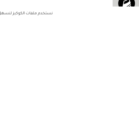
نستخدم ملفات الكوكيز لنسهل ع
الاشتراك للحصول على ملخ
أسبوعي على بريدك الإلكتروني
الرئيسية
مشاهير
أناقتك
لن تتم مشاركة بياناتكم الشخصية مع أ
جمالك
طرف ثالث
مجتمعك
حياتك
منزلك
حقوق الطبع والنشر زهرة الخليج 2022. جميع الحقوق محفوظة
مطبخك