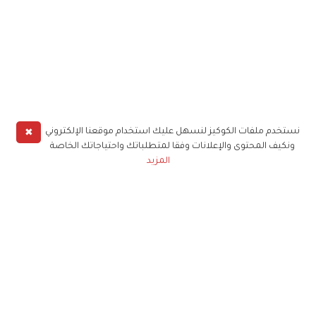
✖
نستخدم ملفات الكوكيز لنسهل عليك استخدام موقعنا الإلكتروني
ونكيف المحتوى والإعلانات وفقا لمتطلباتك واحتياجاتك الخاصة
المزيد
حملوا تطبيق
زهرة الخليج