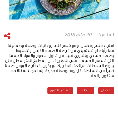
لاما عزت
20 مايو 2016
اقترب شهر رمضان، وهو شهر كلها روحانيات وصحة وطمأنينة.
فما رأيك لو تستفيدي من فرصة الصفاء الذهني وتكمليها
بصفاء جسدي وتتحرري قليلا من تناول اللحوم والمواد الدسمة
التي تسمم الجسم. فمن المعروف أن المطبخ المتوسطي ملئ
بأنواع السلطات الرائعة، فما رأيك لو يكون إفطارك اليومي صحنا
كبيراً من السلطة، كل يوم بوصفة جديدة. إنه تحدٍ لكنه نتائجه
ستكون رائعة.
رمضان
سلطات
معرض الصور