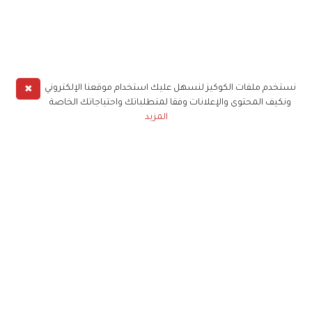
✖
نستخدم ملفات الكوكيز لنسهل عليك استخدام موقعنا الإلكتروني
ونكيف المحتوى والإعلانات وفقا لمتطلباتك واحتياجاتك الخاصة
المزيد
حملوا تطبيق
زهرة الخليج