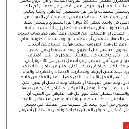
اضطررن للعمل لتحسين ظروف العائلة أو لأن الزوج عاطل
وحيدات بلا معيل ولا فرص عمل أفضل من هذه. رغم ذلك
يتحدثن بسعادة وأمل عن مستقبل أبنائهن، وربما يحلمن
لأردن، حيث هناك نسبة كبيرة من العاملات في البيوت من
بنغلادش في هذه البلاد. في المصنع في داكار، تتقاضى كل واحدة منهن 20 دولاراً في الأسبوع، ويعملن ستة
أيام ويحصلن على يوم واحد إجازة. أما ساعات العمل فتتجاوز الثماني ساعات وقد تصل إلى 10 بحسب حاجة
ان الصحي او الاجتماعي من العمل. رغم أنهن معرضات لسوء
الجهاز التنفسي أو تتطلب الوقوف ساعات طويلة أمام
وف. رغم كل هذه الظروف، تبحث هؤلاء النساء عن أسباب
 الحلوى لأبنائهن قبل الخروج، وقد استيقظن في الفجر
 لبنان، تأتي عاملات من بنغلادش للعمل في شتى أصناف
أعمال التدبير المنزلي، تتقاضى الواحدة منهن 300 دولار تقريباً في الشهر، وهو أفضل بكثير من 80 دولاراً في
. لكن الحياة في بيروت أغلى بكثير من داكار، لذلك تجد
 صغيرة ليتقاسمن أجرتها ومصاريف الطعام والكهرباء والماء..
د أن تنهي العمل الأساسي الذي حصلت على العقد من خلاله،
، وقد تقبل كفيلتها أو كفيلها وقد لا تقبل أو يقبل. لكن
ر ساعات يومياً، ويعني التعرض لمشاكل كثيرة من بينها
عنف اللفظي مثلاً. فوق كل هذا، عليهن في الغربة أن
في بنغلادش لبناء بيت صغير وتأثيثه وتأمين مستقبل الأولاد،
، ويتزوج من أخرى بينما هي تصرف على العائلة التي تشمل
لأمل، فما زلن يحاولن العيش بكرامة وتأمين مستقبل أسرهن.
مل