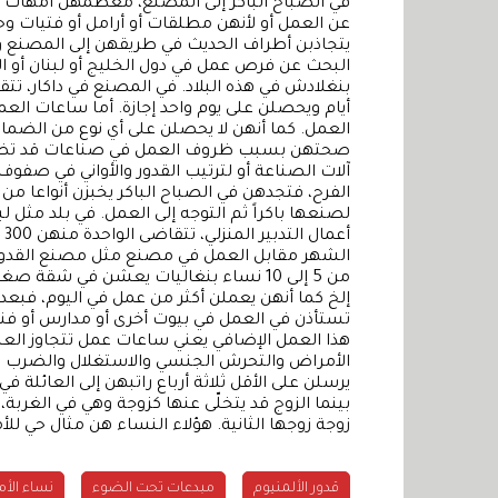
في الصباح الباكر إلى المصنع، معظمهن أمهات 
عن العمل أو لأنهن مطلقات أو أرامل أو فتيات 
يتجاذبن أطراف الحديث في طريقهن إلى المصنع و
البحث عن فرص عمل في دول الخليج أو لبنان أو ا
العمل. كما أنهن لا يحصلن على أي نوع من الضم
صحتهن بسبب ظروف العمل في صناعات قد تضر ب
آلات الصناعة أو لترتيب القدور والأواني في صف
الفرح، فتجدهن في الصباح الباكر يخبزن أنواعا من
لصنعها باكراً ثم التوجه إلى العمل. في بلد مثل
الشهر مقابل العمل في مصنع مثل مصنع القدور هذا
من 5 إلى 10 نساء بنغاليات يعشن في شقة
إلخ كما أنهن يعملن أكثر من عمل في اليوم، فبع
تستأذن في العمل في بيوت أخرى أو مدارس أو فنادق
هذا العمل الإضافي يعني ساعات عمل تتجاوز العش
الأمراض والتحرش الجنسي والاستغلال والضرب وال
يرسلن على الأقل ثلاثة أرباع راتبهن إلى العائلة 
بينما الزوج قد يتخلّى عنها كزوجة وهي في الغربة
زوجة زوجها الثانية. هؤلاء النساء هن مثال حي ل
قدور الألمنيوم
مبدعات تحت الضوء
نساء الأ