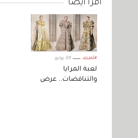
اقرأ أيضاً
09 يوليو
#أناقتك
لعبة المرايا
والتناقضات.. عرض
استثنائي من «فيكتور
آند رولف»