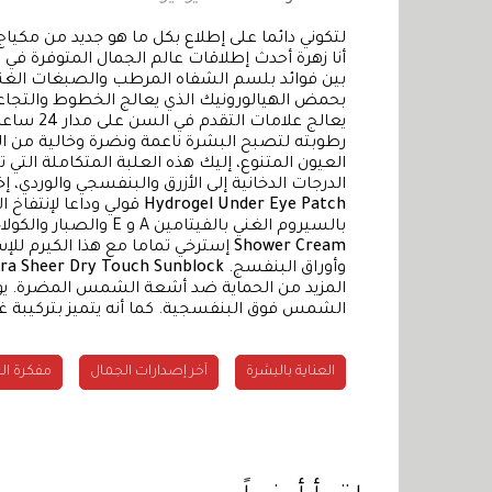
لتكوني دائما على إطلاع بكل ما هو جديد من مكي
أنا زهرة أحدث إطلاقات عالم الجمال المتوفرة في 
بين فوائد بلسم الشفاه المرطب والصبغات الغنية 
بحمض الهيالورونيك الذي يعالج الخطوط والتجاع
يعالج علا
رطوبته لتصبح البشرة ناعمة ونضرة وخالية من ا
العيون المتنوع، إليك هذه العلبة المتكاملة التي 
الدرجات الدخانية إلى الأزرق والبنفسجي والوردي،
Hydrogel Under Eye Patch
قولي وداعا لإنتفاخ 
بالسيروم الغني بالفيتامين A و E والصبار والكولاجين وخلاصة الشاي الأخضر.
Shower Cream
إسترخي تماما مع هذا الكيرم للإ
وأوراق البنفسج.
ra Sheer Dry Touch Sunblock
المزيد من الحماية ضد أشعة الشمس المضرة. يوف
الشمس فوق البنفسجية. كما أنه يتميز بتركيبة غي
العناية بالبشرة
آخر إصدارات الجمال
مفكرة ال