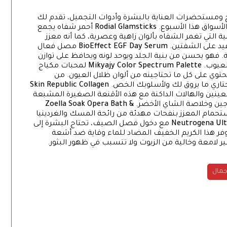
اج ومستحضرات العناية بالبشرة وأدوات التجميل، تقدم لك
الأسواق هذا الأسبوع.
Rodial Glamsticks
أحمر شفاه يجمع
التي تغمر الشفاه بألوان زاهية وعصرية، كما أنه معزز
يد على الشفتين.
BioEffect EGF Day Serum
مصل فعال
مات التقدم في السن على مدار 24 ساعة. فهو يحسن من بنية الجلد ويوحد لونه ويحافظ على توازن
لعيوب.
Mikyajy Color Spectrum Palette
لمحبات مكياج
تحتوي على كل ما تحتاجينه من ألوان ظلال العيون. من
 إختاري ما يروق لك ولأسلوبك الخص.
Skin Republic Collagen
العينين والهالات الداكنة مع هذه الأقنعة الصغيرة المشبعة
Zoella Soak Opera Bath &
ستحمام المعزز بنفحات مهدئة من رائحة المسك والغردينيا
Neutrogena Ult
مع دخول فصل الصيف، تحتاج البشرة إلى
ر هذا الكريم الخفيف المضاد للماء وقاية ضد أشعة
ر لامعة وخالية من الزيوت ولا تتسبب في ظهور البثور.
جمال