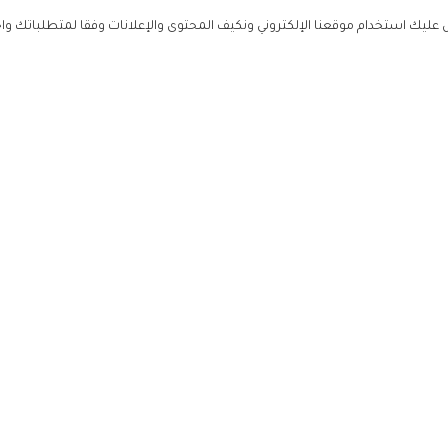
ليك استخدام موقعنا الإلكتروني ونكيف المحتوى والإعلانات وفقا لمتطلباتك وا
حملوا ت
ص
زهرة ال
ي
من نحن
تواصل معنا
سياسة ال