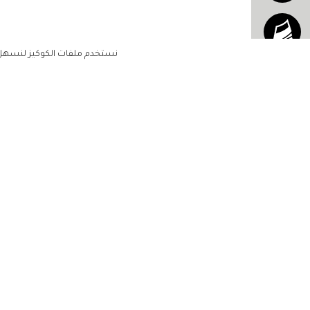
نستخدم ملفات الكوكيز لنسهل ع
الاشتراك للحصول على ملخ
أسبوعي على بريدك الإلكتروني
الرئيسية
مشاهير
أناقتك
لن تتم مشاركة بياناتكم الشخصية مع أ
جمالك
طرف ثالث
مجتمعك
حياتك
منزلك