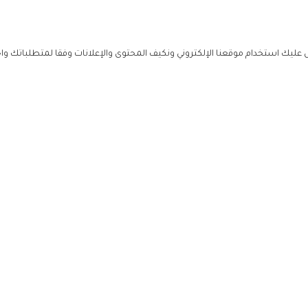
ليك استخدام موقعنا الإلكتروني ونكيف المحتوى والإعلانات وفقا لمتطلباتك وا
حملوا ت
ص
زهرة ال
ي