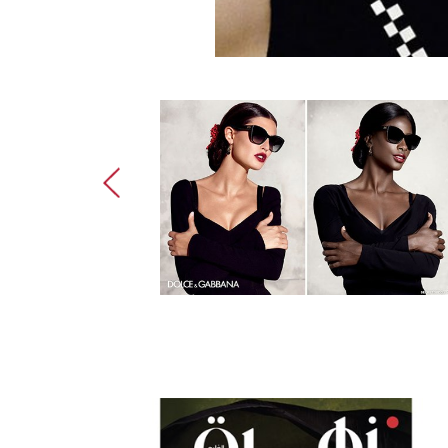
ديديه هوارد: م