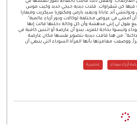
ل العارضات. ولفعل ذلك قامت بالتقاط صور لنفسها في
ات فيها كن شقراوات. قلدت ديديه جيجي حديد وكيت موس
ودولتشي آند غابانا وديفيد يارمن وفكتوريا سيكريت وفيفارا
 أن أمشي في عروض مختلفة لوكالات ودور أزياء عالمية".
 يقول لي إنني مدهشة وأن كل وكالة دخلتها قالت إنها
اء وليسوا بحاجة للمزيد، يبدو أن عارضة أو اثنتين كافية في
لداكنة". من هنا قامت ديديه بتصوير نفسها مكان عارضة
ً، ووصفت مغامرتها بأنها المرآة السوداء التي ينبغي أن
ضة أزياء سوداء
عنصرية