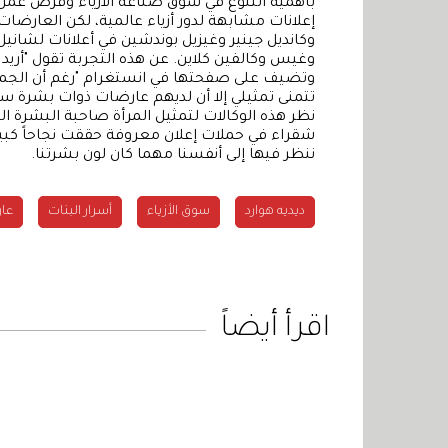
بأهمية التنوع في سوق صناعة الأزياء وفرص عم
إعلانات مشابهة لدور أزياء عالمية، لكن العارض
وكانديل جينير وغيزيل بوندشين في أعلانات لشانيل 
وغيس وكالفين كلاين. عن هذه التجربة تقول "أريد
وتضيف على صفحتها في انستغرام "رغم أن الجميع
تتمنى تمثيلي إلا أن لديهم عارضات ذوات بشرة سود
نظر هذه الوكالات لتمثيل المرأة صاحبة البشرة ا
شقراء في حملات إعلان معروفة حققت نجاحاً كبيرا
ننظر فيها إلى أنفسنا مهما كان لون بشرتنا.
ديديه هوارد
سوق الأزياء
أسرار البنات
عار
اقرأ أيضاً